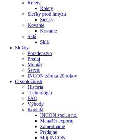
Rolety
Rolety
Sieťky proti hmyzu
Sieťky
Kovanie
Kovanie
Sklá
Sklá
Služby
Poradenstvo
Predaj
Montáž
Servis
INCON záruka 20 rokov
O spoločnosti
História
Technológia
FAQ
Výhody
Kontakt
INCON spol. s r.o.
Manažér exportu
Zamestnanie
Predajne
Môj INCON