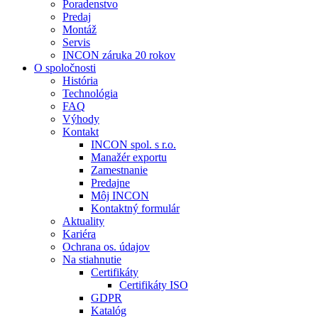
Poradenstvo
Predaj
Montáž
Servis
INCON záruka 20 rokov
O spoločnosti
História
Technológia
FAQ
Výhody
Kontakt
INCON spol. s r.o.
Manažér exportu
Zamestnanie
Predajne
Môj INCON
Kontaktný formulár
Aktuality
Kariéra
Ochrana os. údajov
Na stiahnutie
Certifikáty
Certifikáty ISO
GDPR
Katalóg