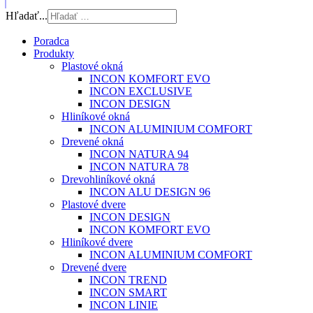
Hľadať...
Poradca
Produkty
Plastové okná
INCON KOMFORT EVO
INCON EXCLUSIVE
INCON DESIGN
Hliníkové okná
INCON ALUMINIUM COMFORT
Drevené okná
INCON NATURA 94
INCON NATURA 78
Drevohliníkové okná
INCON ALU DESIGN 96
Plastové dvere
INCON DESIGN
INCON KOMFORT EVO
Hliníkové dvere
INCON ALUMINIUM COMFORT
Drevené dvere
INCON TREND
INCON SMART
INCON LINIE