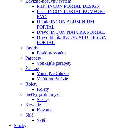
Zdvižno-posuvný systém
Plast: INCON PORTAL DESIGN
Plast: INCON PORTAL KOMFORT
EVO
Hliník: INCON ALUMINIUM
PORTAL
Drevo: INCON NATURA PORTAL
Drevo-hliník: INCON ALU DESIGN
PORTAL
Fasády
Fasádny systém
Parapety
Vonkajšie parapety
Žalúzie
Vonkajšie žalúzie
Vnútorné žalúzie
Rolety
Rolety
Sieťky proti hmyzu
Sieťky
Kovanie
Kovanie
Sklá
Sklá
Služby