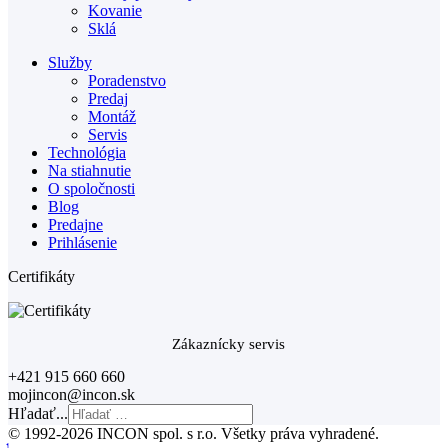
Kovanie
Sklá
Služby
Poradenstvo
Predaj
Montáž
Servis
Technológia
Na stiahnutie
O spoločnosti
Blog
Predajne
Prihlásenie
Certifikáty
Zákaznícky servis
+421 915 660 660
mojincon@incon.sk
Hľadať...
© 1992-2026 INCON spol. s r.o. Všetky práva vyhradené.