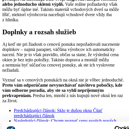
alebo jednoducho sklenú výplň.
Vaše reálne požiadavky však
môžu byť úplne iné. Takisto materiál vchodových dverí sa môže
líšiť, niektorí výrobcovia naceňujú vchodové dvere vždy iba
z hliníka.
Doplnky a rozsah služieb
Aj keď ste pri žiadosti o cenovú ponuku nepožadovali nacenenie
doplnkov – najmä parapiet, väčšina výrobcov ich automaticky
nacení. Nie je to však pravidlo, občas sa stane, že výsledná cena
okien je bez tejto položky. Takisto doprava a montáž môžu
a nemusia byť súčasťou cenovej ponuky, ak ste ich vyslovene
nežiadali.
Vyznať sa v cenových ponukách na okná nie je vôbec jednoduché.
Preto vám odporúčame nevynechávať návštevu pobočky, kde
vám odborne poradia, aby ste sa vyhli nepríjemným
prekvapeniam.
Predsa len, mnohí z nás kupujú nové okná len raz
za život.
Predchádzajúci článok: Sklo je dušou okna
Čítať
predchádzajúci článok
Nasledujúci článok: Chcete poznať cenu svojich nových
plastových a hliníkových okien a dverí?
Čítať ďaľší článok