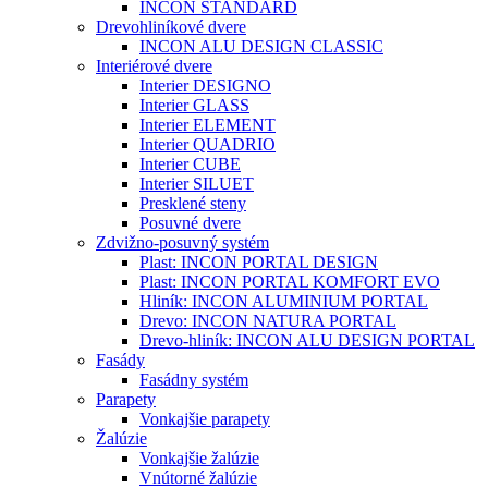
INCON STANDARD
Drevohliníkové dvere
INCON ALU DESIGN CLASSIC
Interiérové dvere
Interier DESIGNO
Interier GLASS
Interier ELEMENT
Interier QUADRIO
Interier CUBE
Interier SILUET
Presklené steny
Posuvné dvere
Zdvižno-posuvný systém
Plast: INCON PORTAL DESIGN
Plast: INCON PORTAL KOMFORT EVO
Hliník: INCON ALUMINIUM PORTAL
Drevo: INCON NATURA PORTAL
Drevo-hliník: INCON ALU DESIGN PORTAL
Fasády
Fasádny systém
Parapety
Vonkajšie parapety
Žalúzie
Vonkajšie žalúzie
Vnútorné žalúzie