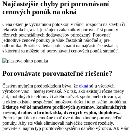
Najčastejšie chyby pri porovnávaní
cenových ponúk na okná
Cena okien je významnou položkou v rámci rozpočtu na stavbu či
rekonštrukciu, a tak je záujem zákazníkov porovnať si ponuky
rôznych potenciálnych dodávateľov prirodzený. Porovnať
jednotlivé cenové ponuky je však častokrát náročné aj pre
odborníka. Pozrite sa teda spolu s nami na najčastejšie úskalia,
s ktorými sa môžete pri porovnávaní cenových ponúk stretnúť.
Porovnávate porovnateľné riešenie?
Častým mylným predpokladom býva, že
okná
sú u všetkých
výrobcov viac – menej rovnaké. No tak, ako existujú rôzne triedy
áut, mobilných telefónov či akéhokoľvek spotrebného tovaru, aj
u okien existuje nespočetné množstvo riešení toho istého problému.
Existuje veľké množstvo profilových systémov, konštrukčných
riešení, druhov a hrúbok skla, dverných výplní, doplnkov...
Preto je prakticky nemožné mať dve úplne zhodné porovnateľné
ponuky. Aby ste však eliminovali najväčšie cenové rozdiely,
preverte si najmä typ profilového systému daného výrobcu. Ak Vám