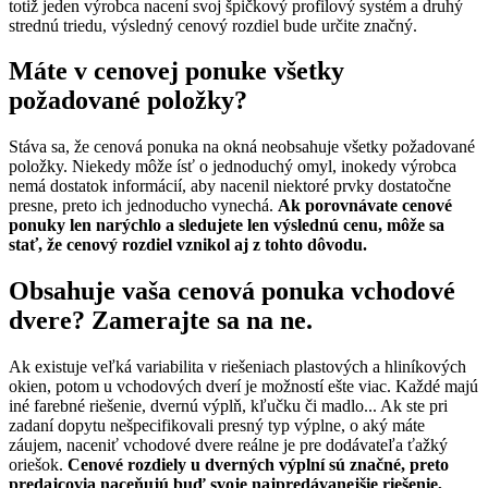
totiž jeden výrobca nacení svoj špičkový profilový systém a druhý
strednú triedu, výsledný cenový rozdiel bude určite značný.
Máte v cenovej ponuke všetky
požadované položky?
Stáva sa, že cenová ponuka na okná neobsahuje všetky požadované
položky. Niekedy môže ísť o jednoduchý omyl, inokedy výrobca
nemá dostatok informácií, aby nacenil niektoré prvky dostatočne
presne, preto ich jednoducho vynechá.
Ak porovnávate cenové
ponuky len narýchlo a sledujete len výslednú cenu, môže sa
stať, že cenový rozdiel vznikol aj z tohto dôvodu.
Obsahuje vaša cenová ponuka vchodové
dvere? Zamerajte sa na ne.
Ak existuje veľká variabilita v riešeniach plastových a hliníkových
okien, potom u vchodových dverí je možností ešte viac. Každé majú
iné farebné riešenie, dvernú výplň, kľučku či madlo... Ak ste pri
zadaní dopytu nešpecifikovali presný typ výplne, o aký máte
záujem, naceniť vchodové dvere reálne je pre dodávateľa ťažký
oriešok.
Cenové rozdiely u dverných výplní sú značné, preto
predajcovia naceňujú buď svoje najpredávanejšie riešenie,