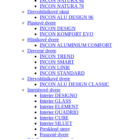
INCON NATURA 94
INCON NATURA 78
Drevohliníkové okná
INCON ALU DESIGN 96
Plastové dvere
INCON DESIGN
INCON KOMFORT EVO
Hliníkové dvere
INCON ALUMINIUM COMFORT
Drevené dvere
INCON TREND
INCON SMART
INCON LINIE
INCON STANDARD
Drevohliníkové dvere
INCON ALU DESIGN CLASSIC
Interiérové dvere
Interier DESIGNO
Interier GLASS
Interier ELEMENT
Interier QUADRIO
Interier CUBE
Interier SILUET
Presklené steny
Posuvné dvere