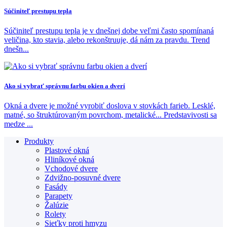
Súčiniteľ prestupu tepla
Súčiniteľ prestupu tepla je v dnešnej dobe veľmi často spomínaná
veličina, kto stavia, alebo rekonštruuje, dá nám za pravdu. Trend
dnešn...
Ako si vybrať správnu farbu okien a dverí
Okná a dvere je možné vyrobiť doslova v stovkách farieb. Lesklé,
matné, so štruktúrovaným povrchom, metalické... Predstavivosti sa
medze ...
Produkty
Plastové okná
Hliníkové okná
Vchodové dvere
Zdvižno-posuvné dvere
Fasády
Parapety
Žalúzie
Rolety
Sieťky proti hmyzu