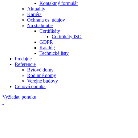
Kontaktný formulár
Aktuality
Kariéra
Ochrana os. údajov
Na stiahnutie
Certifikáty
Certifikáty ISO
GDPR
Katalóg
Technické listy
Predajne
Referencie
Bytové domy
Rodinné domy
Verejné budovy
Cenová ponuka
Vyžiadať ponuku