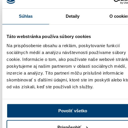
Súhlas
Detaily
O cookie
Autor:
Lucia Hupková
Táto webstránka používa súbory cookies
vedúca marketingu
Študovala na Ekonomickej fakulte Univerzity Mateja Bela v
Na prispôsobenie obsahu a reklám, poskytovanie funkcií
Banskej Bystrici. Má 12 ročnú marketingovú prax, s ktorou začínala
sociálnych médií a analýzu návštevnosti používame súbory
ako marketingová manažérka pre potravinársku značku Lunter.
cookie. Informácie o tom, ako používate naše webové stránk
Neskôr bola zodpovedná za riadenie produktov a značiek papierovej
hygieny Harmony, Harmasan, Celex a Meeko na Slovensku, v
poskytujeme aj našim partnerom v oblasti sociálnych médií,
Čechách a v balkánskych krajinách vo viacerých výrobných
inzercie a analýzy. Títo partneri môžu príslušné informácie
závodoch. Dodnes ju teší, keď produkty, na ktorých vývoji,
skombinovať s ďalšími údajmi, ktoré ste im poskytli alebo kt
propagácii a riadení sa podieľala, vidí na regáloch supermarketov.
Svoju prácu v INCON považuje za výzvu a príležitosť priniesť
od vás získali, keď ste používali ich služby.
profesionálny marketing do odvetvia, ktoré poskytuje veľký priestor
na kreativitu a vývoj.
Produkty spomenuté v článku nájdete v sekcii produkty:
Povoliť všetko
Prejsť na produkty
Najčítanejšie
Prispôsobiť