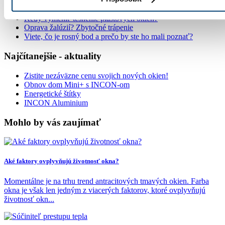
5 tipov, ako umyť okná jednoducho a bez šmúh
Kedy vymeniť tesnenie plastových okien?
Oprava žalúzií? Zbytočné trápenie
Viete, čo je rosný bod a prečo by ste ho mali poznať?
Najčítanejšie - aktuality
Zistite nezáväzne cenu svojich nových okien!
Obnov dom Mini+ s INCON-om
Energetické štítky
INCON Aluminium
Mohlo by vás zaujímať
Aké faktory ovplyvňujú životnosť okna?
Momentálne je na trhu trend antracitových tmavých okien. Farba
okna je však len jedným z viacerých faktorov, ktoré ovplyvňujú
životnosť okn...