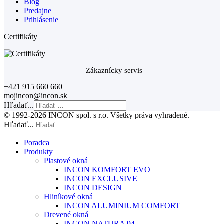
Blog
Predajne
Prihlásenie
Certifikáty
Zákaznícky servis
+421 915 660 660
mojincon@incon.sk
Hľadať...
© 1992-2026 INCON spol. s r.o. Všetky práva vyhradené.
Hľadať...
Poradca
Produkty
Plastové okná
INCON KOMFORT EVO
INCON EXCLUSIVE
INCON DESIGN
Hliníkové okná
INCON ALUMINIUM COMFORT
Drevené okná
INCON NATURA 94