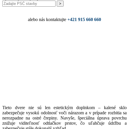
Vyžiadať cenovú ponuku
alebo nás kontaktujte
+421 915 660 660
Tieto dvere nie sú len estetickým doplnkom – kalené sklo
zabezpečuje vysokú odolnosť voči nárazom a v prípade rozbitia sa
nerozpadne na ostré črepiny. Navyše, špeciálna úprava povrchu
znižuje viditeľnosť odtlačkov prstov, čo uľahčuje údržbu a
zabezpečuje stále dokonalý vzhľad.