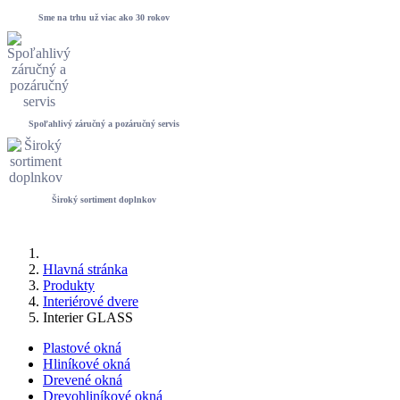
Sme na trhu už viac ako 30 rokov
Spoľahlivý záručný a pozáručný servis
Široký sortiment doplnkov
Hlavná stránka
Produkty
Interiérové dvere
Interier GLASS
Plastové okná
Hliníkové okná
Drevené okná
Drevohliníkové okná