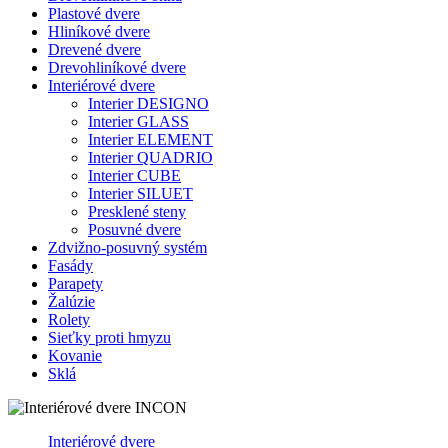
Plastové dvere
Hliníkové dvere
Drevené dvere
Drevohliníkové dvere
Interiérové dvere
Interier DESIGNO
Interier GLASS
Interier ELEMENT
Interier QUADRIO
Interier CUBE
Interier SILUET
Presklené steny
Posuvné dvere
Zdvižno-posuvný systém
Fasády
Parapety
Žalúzie
Rolety
Sieťky proti hmyzu
Kovanie
Sklá
Interiérové dvere