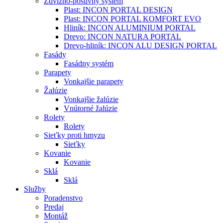
Zdvižno-posuvný systém
Plast: INCON PORTAL DESIGN
Plast: INCON PORTAL KOMFORT EVO
Hliník: INCON ALUMINIUM PORTAL
Drevo: INCON NATURA PORTAL
Drevo-hliník: INCON ALU DESIGN PORTAL
Fasády
Fasádny systém
Parapety
Vonkajšie parapety
Žalúzie
Vonkajšie žalúzie
Vnútorné žalúzie
Rolety
Rolety
Sieťky proti hmyzu
Sieťky
Kovanie
Kovanie
Sklá
Sklá
Služby
Poradenstvo
Predaj
Montáž