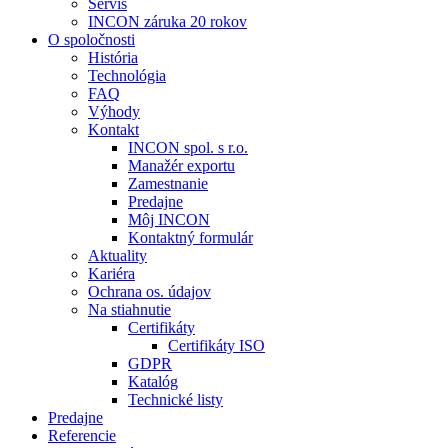
Servis
INCON záruka 20 rokov
O spoločnosti
História
Technológia
FAQ
Výhody
Kontakt
INCON spol. s r.o.
Manažér exportu
Zamestnanie
Predajne
Môj INCON
Kontaktný formulár
Aktuality
Kariéra
Ochrana os. údajov
Na stiahnutie
Certifikáty
Certifikáty ISO
GDPR
Katalóg
Technické listy
Predajne
Referencie