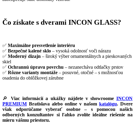
Čo získate s dverami INCON GLASS?
✅
Maximálne presvetlenie interiéru
✅
Bezpečné kalené sklo
– vysoká odolnosť voči nárazu
✅
Moderný dizajn
– široký výber ornamentálnych a pieskovaných
skiel
✅
Ochrannú úpravu povrchu
– nezanecháva odtlačky prstov
✅
Rôzne varianty montáže
– posuvné, otočné – s možnosťou
osadenia do oblôžkovej zárubne
🔎
Viac informácií a ukážky nájdete v showroome
INCON
PREMIUM
Bratislava alebo online v našom
katalógu
. Dvere
však odporúčame vyberať osobne – s pomocou našich
odborných konzultantov si ľahko zvolíte ideálne riešenie na
mieru vášmu priestoru.