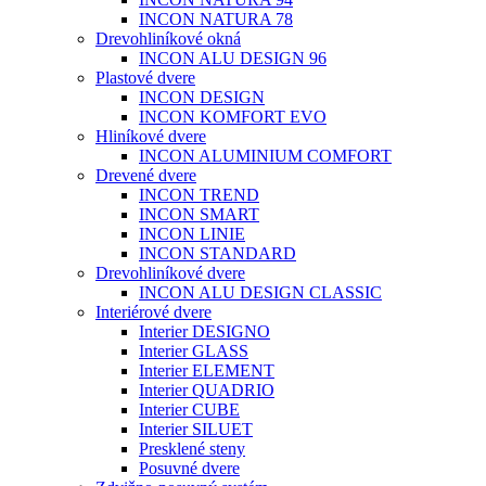
INCON NATURA 78
Drevohliníkové okná
INCON ALU DESIGN 96
Plastové dvere
INCON DESIGN
INCON KOMFORT EVO
Hliníkové dvere
INCON ALUMINIUM COMFORT
Drevené dvere
INCON TREND
INCON SMART
INCON LINIE
INCON STANDARD
Drevohliníkové dvere
INCON ALU DESIGN CLASSIC
Interiérové dvere
Interier DESIGNO
Interier GLASS
Interier ELEMENT
Interier QUADRIO
Interier CUBE
Interier SILUET
Presklené steny
Posuvné dvere