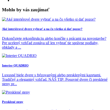
Mohlo by vás zaujímať
Aké interiérové dvere vybrať a na čo všetko si dať pozor?
Dokončujete rekonštrukciu alebo končíte s prácami na novostavbe?
Pre ucelený vzhľad zostáva už len vybrať tie správne podlahy,
obklady a ...
Interier QUADRIO
Luxusné biele dvere s frézovanými alebo presklenými kazetami.
Tradičný a elegantný vzhľad. NÁŠ TIP: Posuvné dvere či presklené
steny pr...
Presklené steny