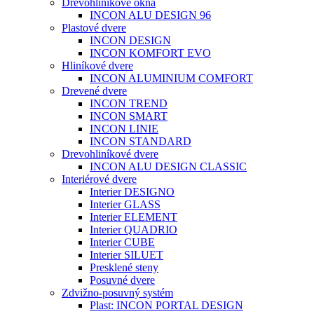
Drevohliníkové okná
INCON ALU DESIGN 96
Plastové dvere
INCON DESIGN
INCON KOMFORT EVO
Hliníkové dvere
INCON ALUMINIUM COMFORT
Drevené dvere
INCON TREND
INCON SMART
INCON LINIE
INCON STANDARD
Drevohliníkové dvere
INCON ALU DESIGN CLASSIC
Interiérové dvere
Interier DESIGNO
Interier GLASS
Interier ELEMENT
Interier QUADRIO
Interier CUBE
Interier SILUET
Presklené steny
Posuvné dvere
Zdvižno-posuvný systém
Plast: INCON PORTAL DESIGN