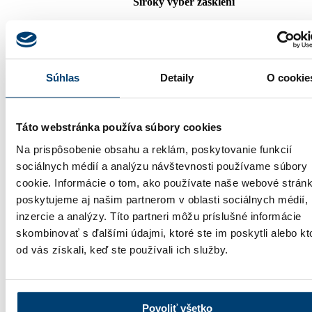
Široký výber zasklení
,
Moderný dizajn a vysoká bezpečnosť pre každodenné
používanie aj v rodinách s deťmi vďaka kalenému sklu.
Súhlas
Detaily
O cookie
Táto webstránka používa súbory cookies
Na prispôsobenie obsahu a reklám, poskytovanie funkcií
sociálnych médií a analýzu návštevnosti používame súbory
cookie. Informácie o tom, ako používate naše webové stránk
poskytujeme aj našim partnerom v oblasti sociálnych médií,
inzercie a analýzy. Títo partneri môžu príslušné informácie
skombinovať s ďalšími údajmi, ktoré ste im poskytli alebo kt
od vás získali, keď ste používali ich služby.
,
Povoliť všetko