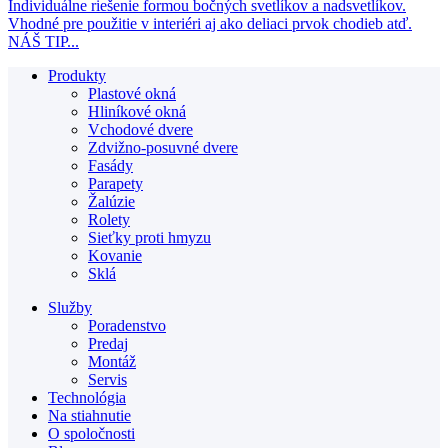
Individuálne riešenie formou bočných svetlíkov a nadsvetlíkov.
Vhodné pre použitie v interiéri aj ako deliaci prvok chodieb atď.
NÁŠ TIP...
Produkty
Plastové okná
Hliníkové okná
Vchodové dvere
Zdvižno-posuvné dvere
Fasády
Parapety
Žalúzie
Rolety
Sieťky proti hmyzu
Kovanie
Sklá
Služby
Poradenstvo
Predaj
Montáž
Servis
Technológia
Na stiahnutie
O spoločnosti