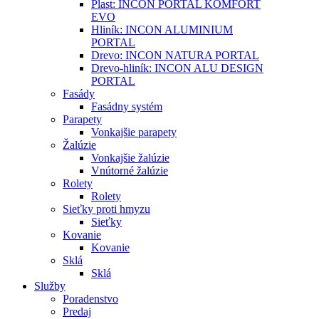
Plast: INCON PORTAL KOMFORT
EVO
Hliník: INCON ALUMINIUM
PORTAL
Drevo: INCON NATURA PORTAL
Drevo-hliník: INCON ALU DESIGN
PORTAL
Fasády
Fasádny systém
Parapety
Vonkajšie parapety
Žalúzie
Vonkajšie žalúzie
Vnútorné žalúzie
Rolety
Rolety
Sieťky proti hmyzu
Sieťky
Kovanie
Kovanie
Sklá
Sklá
Služby
Poradenstvo
Predaj