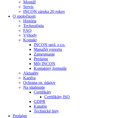
Montáž
Servis
INCON záruka 20 rokov
O spoločnosti
História
Technológia
FAQ
Výhody
Kontakt
INCON spol. s r.o.
Manažér exportu
Zamestnanie
Predajne
Môj INCON
Kontaktný formulár
Aktuality
Kariéra
Ochrana os. údajov
Na stiahnutie
Certifikáty
Certifikáty ISO
GDPR
Katalóg
Technické listy
Predajne