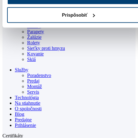
Plastové okná
Hliníkové okná
Vchodové dvere
Prispôsobiť
Zdvižno-posuvné dvere
Fasády
Parapety
Žalúzie
Rolety
Sieťky proti hmyzu
Kovanie
Sklá
Služby
Poradenstvo
Predaj
Montáž
Servis
Technológia
Na stiahnutie
O spoločnosti
Blog
Predajne
Prihlásenie
Certifikáty