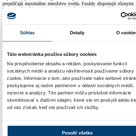
prepúšťajú maximálne množstvo svetla. Fasády disponujú rôznymi
typmi otváracích prvkov, vďaka ktorým získate maximálny komfort.
Samozrejmosťou sú aj rôzne varianty vyhotovenia, tvary a
nadväznosti montovaných plôch.
Súhlas
Detaily
O cookie
Fasádny systém
Táto webstránka používa súbory cookies
Presklené hliníkové konštrukcie sa vyrábajú modernou technológiou
z hliníkových profilov od renomovaných európskych výrobcov.
Na prispôsobenie obsahu a reklám, poskytovanie funkcií
Vieme tak pokryť veľké plochy a vytvoriť presklennú fasádu, ktorá
sociálnych médií a analýzu návštevnosti používame súbory
zabezpečí dostatok svetla v interiéri.
cookie. Informácie o tom, ako používate naše webové stránk
Čítať ďalej…
poskytujeme aj našim partnerom v oblasti sociálnych médií,
inzercie a analýzy. Títo partneri môžu príslušné informácie
Vyžiadať cenovú ponuku
skombinovať s ďalšími údajmi, ktoré ste im poskytli alebo kt
alebo volajte
+421 915 660 660
od vás získali, keď ste používali ich služby.
Prejsť na predajné miesta
alebo volajte
+421 915 660 660
Povoliť všetko
Produkty