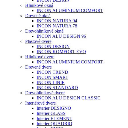
INCON DESIGN
Hliníkové okná
INCON ALUMINIUM COMFORT
Drevené okná
INCON NATURA 94
INCON NATURA 78
Drevohliníkové okná
INCON ALU DESIGN 96
Plastové dvere
INCON DESIGN
INCON KOMFORT EVO
Hliníkové dvere
INCON ALUMINIUM COMFORT
Drevené dvere
INCON TREND
INCON SMART
INCON LINIE
INCON STANDARD
Drevohliníkové dvere
INCON ALU DESIGN CLASSIC
Interiérové dvere
Interier DESIGNO
Interier GLASS
Interier ELEMENT
Interier QUADRIO