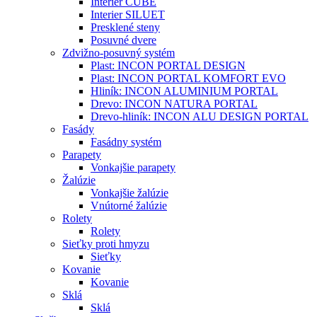
Interier CUBE
Interier SILUET
Presklené steny
Posuvné dvere
Zdvižno-posuvný systém
Plast: INCON PORTAL DESIGN
Plast: INCON PORTAL KOMFORT EVO
Hliník: INCON ALUMINIUM PORTAL
Drevo: INCON NATURA PORTAL
Drevo-hliník: INCON ALU DESIGN PORTAL
Fasády
Fasádny systém
Parapety
Vonkajšie parapety
Žalúzie
Vonkajšie žalúzie
Vnútorné žalúzie
Rolety
Rolety
Sieťky proti hmyzu
Sieťky
Kovanie
Kovanie
Sklá
Sklá