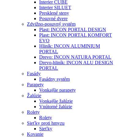
Interier CUBE
Interier SILUET
Presklené steny
Posuvné dvere
Zdvižno-posuvný systém
Plast: INCON PORTAL DESIGN
Plast: INCON PORTAL KOMFORT
EVO
Hliník: INCON ALUMINIUM
PORTAL
Drevo: INCON NATURA PORTAL
Drevo-hliník: INCON ALU DESIGN
PORTAL
Fasády
Fasádny systém
Parapety
Vonkajšie parapety
Žalúzie
Vonkajšie žalúzie
Vnútorné žalúzie
Rolety
Rolety
Sieťky proti hmyzu
Sieťky
Kovanie