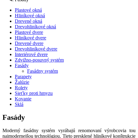
Plastové okná
Hliníkové okná
Drevené okná
Drevohliníkové okná
Plastové dvere
Hliníkové dvere
Drevené dvere
Drevohliníkové dvere
Interiérové dvere
Zdvižno-posuvný systém
Fasády
Fasádny systém
Parapety
Žalúzie
Rolety
Sieťky proti hmyzu
Kovanie
Sklá
Fasády
Moderný fasádny systém vyrábajú renomovaní výrobcovia tou
najmodernejšou technológiou. Tieto presklené hliníkové konštrukcie