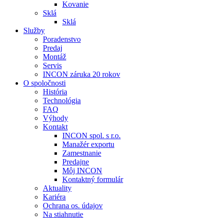
Kovanie
Sklá
Sklá
Služby
Poradenstvo
Predaj
Montáž
Servis
INCON záruka 20 rokov
O spoločnosti
História
Technológia
FAQ
Výhody
Kontakt
INCON spol. s r.o.
Manažér exportu
Zamestnanie
Predajne
Môj INCON
Kontaktný formulár
Aktuality
Kariéra
Ochrana os. údajov
Na stiahnutie