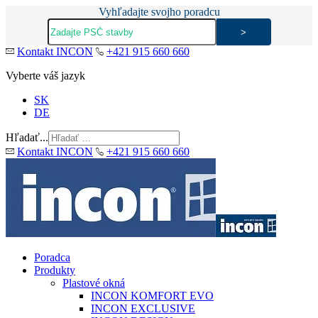
Vyhľadajte svojho poradcu
Kontakt INCON
+421 915 660 660
Vyberte váš jazyk
SK
DE
Hľadať...
Kontakt INCON
+421 915 660 660
Poradca
Produkty
Plastové okná
INCON KOMFORT EVO
INCON EXCLUSIVE