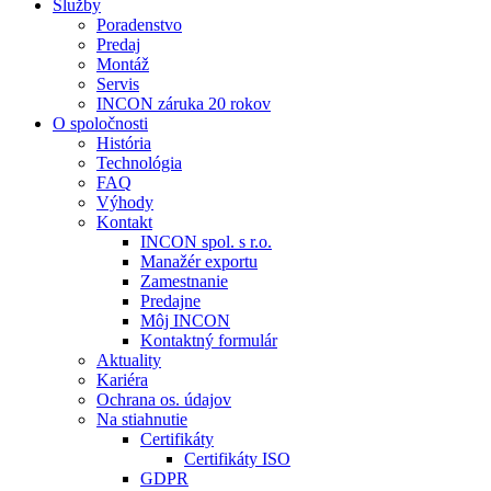
Služby
Poradenstvo
Predaj
Montáž
Servis
INCON záruka 20 rokov
O spoločnosti
História
Technológia
FAQ
Výhody
Kontakt
INCON spol. s r.o.
Manažér exportu
Zamestnanie
Predajne
Môj INCON
Kontaktný formulár
Aktuality
Kariéra
Ochrana os. údajov
Na stiahnutie
Certifikáty
Certifikáty ISO
GDPR