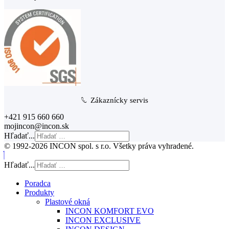
Zákaznícky servis
+421 915 660 660
mojincon@incon.sk
Hľadať...
© 1992-2026 INCON spol. s r.o. Všetky práva vyhradené.
Hľadať...
Poradca
Produkty
Plastové okná
INCON KOMFORT EVO
INCON EXCLUSIVE