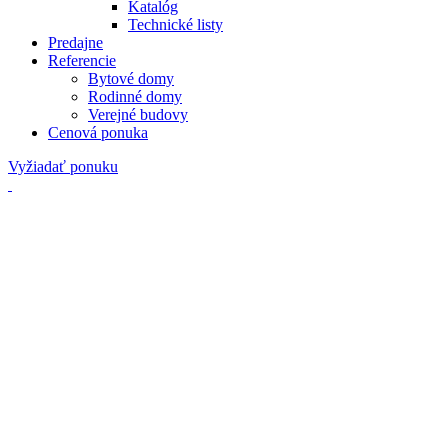
Katalóg
Technické listy
Predajne
Referencie
Bytové domy
Rodinné domy
Verejné budovy
Cenová ponuka
Vyžiadať ponuku