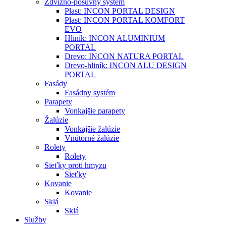
Zdvižno-posuvný systém
Plast: INCON PORTAL DESIGN
Plast: INCON PORTAL KOMFORT
EVO
Hliník: INCON ALUMINIUM
PORTAL
Drevo: INCON NATURA PORTAL
Drevo-hliník: INCON ALU DESIGN
PORTAL
Fasády
Fasádny systém
Parapety
Vonkajšie parapety
Žalúzie
Vonkajšie žalúzie
Vnútorné žalúzie
Rolety
Rolety
Sieťky proti hmyzu
Sieťky
Kovanie
Kovanie
Sklá
Sklá
Služby