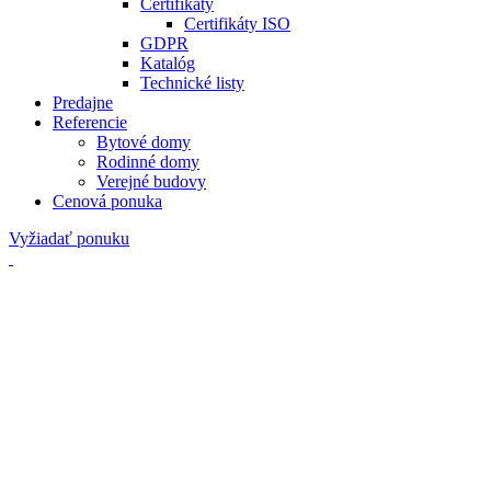
Certifikáty
Certifikáty ISO
GDPR
Katalóg
Technické listy
Predajne
Referencie
Bytové domy
Rodinné domy
Verejné budovy
Cenová ponuka
Vyžiadať ponuku