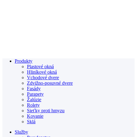
Produkty
Plastové okná
Hliníkové okná
Vchodové dvere
Zdvižno-posuvné dvere
Fasády
Parapety
Žalúzie
Rolety
Sieťky proti hmyzu
Kovanie
Sklá
Služby