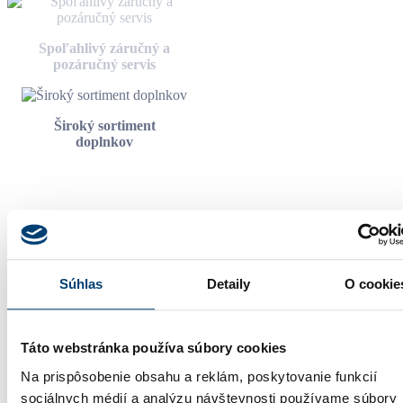
Spoľahlivý záručný a
pozáručný servis
Široký sortiment
doplnkov
POPREDNÝ SLOVENSKÝ VÝROBCA
PLASTOVÝCH, HLINÍKOVÝCH, DREVENÝCH A
DREVOHLINÍKOVÝCH OKIEN ČI DVERÍ
Súhlas
Detaily
O cookie
Naše okná vyrábame pomocou najmodernejších počítačom
riadených liniek, ktoré zaručujú maximálnu presnosť, efektivitu a
kvalitu. Okná INCON tak majú výborné tepelnoizolačné vlastnosti.
Táto webstránka používa súbory cookies
Technológia
Na prispôsobenie obsahu a reklám, poskytovanie funkcií
Od poradenstva až po profesionálnu montáž a spoľahlivý servis – v
sociálnych médií a analýzu návštevnosti používame súbory