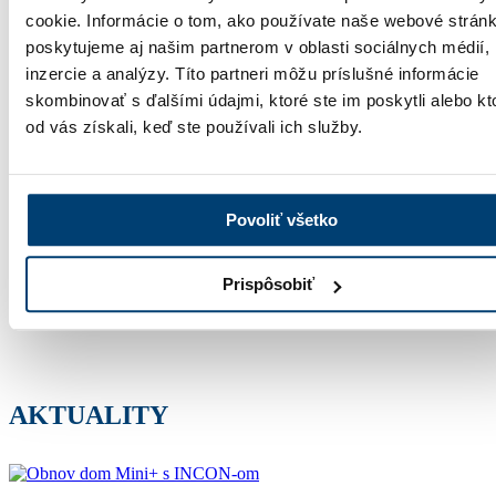
INCON vybavíte všetko na jednom mieste. S nami máte istotu
cookie. Informácie o tom, ako používate naše webové stránk
kvalitného riešenia a okien na mieru, ktoré vydržia roky.
poskytujeme aj našim partnerom v oblasti sociálnych médií,
Služby
inzercie a analýzy. Títo partneri môžu príslušné informácie
skombinovať s ďalšími údajmi, ktoré ste im poskytli alebo kt
Sme slovenský výrobca okien s viac ako 33-ročnou tradíciou. Od
roku 1992 sme vyrobili státisíce kvalitných okien. INCON je
od vás získali, keď ste používali ich služby.
synonymom pre kvalitu a dlhoročnú tradíciu v oblasti okien.
Profil spoločnosti
Našu kvalitu oceňujú zákazníci nielen na Slovensku, ale aj v Česku
Povoliť všetko
a ďalších krajinách Európy. Naša sieť pobočiek a autorizovaných
predajcov po celom Slovensku je zárukou profesionálneho
poradenstva.
Prispôsobiť
Sieť predajní
AKTUALITY