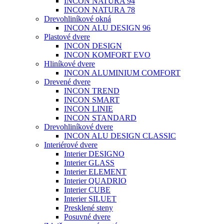
INCON NATURA 94
INCON NATURA 78
Drevohliníkové okná
INCON ALU DESIGN 96
Plastové dvere
INCON DESIGN
INCON KOMFORT EVO
Hliníkové dvere
INCON ALUMINIUM COMFORT
Drevené dvere
INCON TREND
INCON SMART
INCON LINIE
INCON STANDARD
Drevohliníkové dvere
INCON ALU DESIGN CLASSIC
Interiérové dvere
Interier DESIGNO
Interier GLASS
Interier ELEMENT
Interier QUADRIO
Interier CUBE
Interier SILUET
Presklené steny
Posuvné dvere