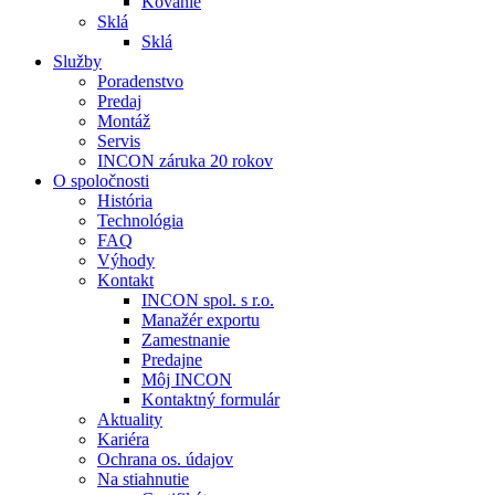
Kovanie
Sklá
Sklá
Služby
Poradenstvo
Predaj
Montáž
Servis
INCON záruka 20 rokov
O spoločnosti
História
Technológia
FAQ
Výhody
Kontakt
INCON spol. s r.o.
Manažér exportu
Zamestnanie
Predajne
Môj INCON
Kontaktný formulár
Aktuality
Kariéra
Ochrana os. údajov
Na stiahnutie