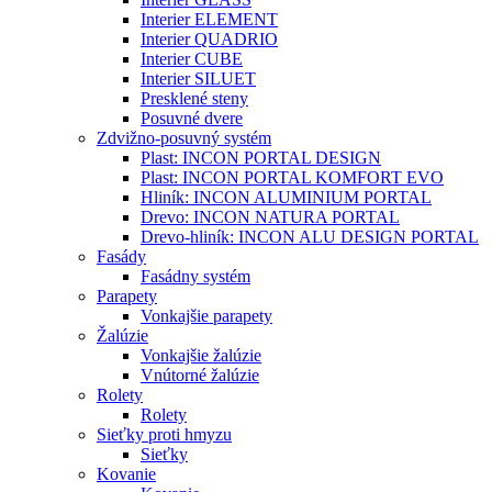
Interier ELEMENT
Interier QUADRIO
Interier CUBE
Interier SILUET
Presklené steny
Posuvné dvere
Zdvižno-posuvný systém
Plast: INCON PORTAL DESIGN
Plast: INCON PORTAL KOMFORT EVO
Hliník: INCON ALUMINIUM PORTAL
Drevo: INCON NATURA PORTAL
Drevo-hliník: INCON ALU DESIGN PORTAL
Fasády
Fasádny systém
Parapety
Vonkajšie parapety
Žalúzie
Vonkajšie žalúzie
Vnútorné žalúzie
Rolety
Rolety
Sieťky proti hmyzu
Sieťky
Kovanie