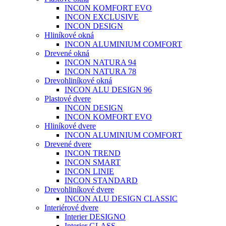
INCON KOMFORT EVO
INCON EXCLUSIVE
INCON DESIGN
Hliníkové okná
INCON ALUMINIUM COMFORT
Drevené okná
INCON NATURA 94
INCON NATURA 78
Drevohliníkové okná
INCON ALU DESIGN 96
Plastové dvere
INCON DESIGN
INCON KOMFORT EVO
Hliníkové dvere
INCON ALUMINIUM COMFORT
Drevené dvere
INCON TREND
INCON SMART
INCON LINIE
INCON STANDARD
Drevohliníkové dvere
INCON ALU DESIGN CLASSIC
Interiérové dvere
Interier DESIGNO
Interier GLASS