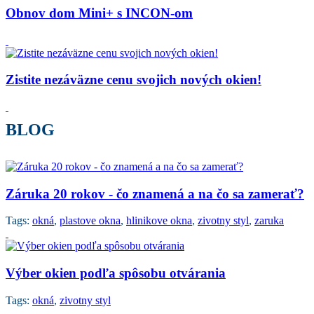
Obnov dom Mini+ s INCON-om
Zistite nezáväzne cenu svojich nových okien!
BLOG
Záruka 20 rokov - čo znamená a na čo sa zamerať?
Tags:
okná
,
plastove okna
,
hlinikove okna
,
zivotny styl
,
zaruka
Výber okien podľa spôsobu otvárania
Tags:
okná
,
zivotny styl