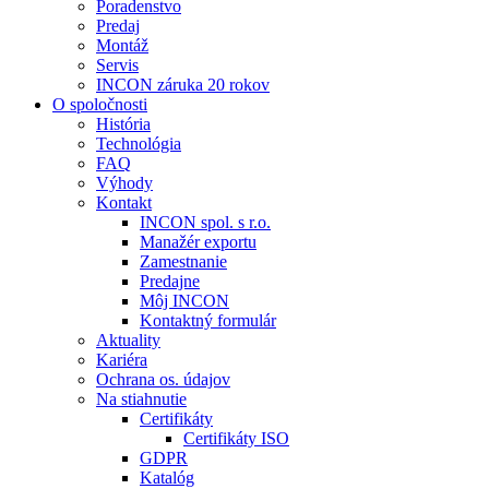
Poradenstvo
Predaj
Montáž
Servis
INCON záruka 20 rokov
O spoločnosti
História
Technológia
FAQ
Výhody
Kontakt
INCON spol. s r.o.
Manažér exportu
Zamestnanie
Predajne
Môj INCON
Kontaktný formulár
Aktuality
Kariéra
Ochrana os. údajov
Na stiahnutie
Certifikáty
Certifikáty ISO
GDPR
Katalóg