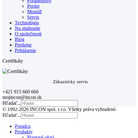
Poradenstvo
Predaj
Montáž
Servis
Technológia
Na stiahnutie
O spoločnosti
Blog
Predajne
Prihlásenie
Certifikáty
Zákaznícky servis
+421 915 660 660
mojincon@incon.sk
Hľadať...
© 1992-2026 INCON spol. s r.o. Všetky práva vyhradené.
Hľadať...
Poradca
Produkty
Plastové okná