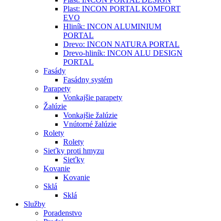
Plast: INCON PORTAL KOMFORT
EVO
Hliník: INCON ALUMINIUM
PORTAL
Drevo: INCON NATURA PORTAL
Drevo-hliník: INCON ALU DESIGN
PORTAL
Fasády
Fasádny systém
Parapety
Vonkajšie parapety
Žalúzie
Vonkajšie žalúzie
Vnútorné žalúzie
Rolety
Rolety
Sieťky proti hmyzu
Sieťky
Kovanie
Kovanie
Sklá
Sklá
Služby
Poradenstvo