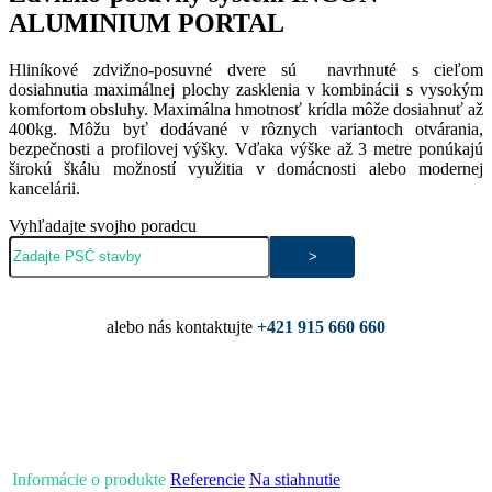
ALUMINIUM PORTAL
Hliníkové zdvižno-posuvné dvere sú navrhnuté s cieľom
dosiahnutia maximálnej plochy zasklenia v kombinácii s vysokým
komfortom obsluhy. Maximálna hmotnosť krídla môže dosiahnuť až
400kg. Môžu byť dodávané v rôznych variantoch otvárania,
bezpečnosti a profilovej výšky. Vďaka výške až 3 metre ponúkajú
širokú škálu možností využitia v domácnosti alebo modernej
kancelárii.
Vyhľadajte svojho poradcu
Vyžiadať cenovú ponuku
alebo nás kontaktujte
+421 915 660 660
Informácie o produkte
Referencie
Na stiahnutie