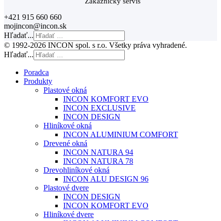
Zákaznícky servis
+421 915 660 660
mojincon@incon.sk
Hľadať...
© 1992-2026 INCON spol. s r.o. Všetky práva vyhradené.
Hľadať...
Poradca
Produkty
Plastové okná
INCON KOMFORT EVO
INCON EXCLUSIVE
INCON DESIGN
Hliníkové okná
INCON ALUMINIUM COMFORT
Drevené okná
INCON NATURA 94
INCON NATURA 78
Drevohliníkové okná
INCON ALU DESIGN 96
Plastové dvere
INCON DESIGN
INCON KOMFORT EVO
Hliníkové dvere