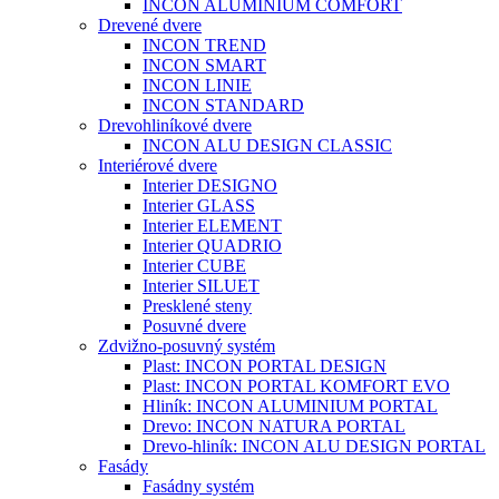
INCON ALUMINIUM COMFORT
Drevené dvere
INCON TREND
INCON SMART
INCON LINIE
INCON STANDARD
Drevohliníkové dvere
INCON ALU DESIGN CLASSIC
Interiérové dvere
Interier DESIGNO
Interier GLASS
Interier ELEMENT
Interier QUADRIO
Interier CUBE
Interier SILUET
Presklené steny
Posuvné dvere
Zdvižno-posuvný systém
Plast: INCON PORTAL DESIGN
Plast: INCON PORTAL KOMFORT EVO
Hliník: INCON ALUMINIUM PORTAL
Drevo: INCON NATURA PORTAL
Drevo-hliník: INCON ALU DESIGN PORTAL
Fasády
Fasádny systém