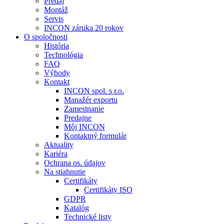
Predaj
Montáž
Servis
INCON záruka 20 rokov
O spoločnosti
História
Technológia
FAQ
Výhody
Kontakt
INCON spol. s r.o.
Manažér exportu
Zamestnanie
Predajne
Môj INCON
Kontaktný formulár
Aktuality
Kariéra
Ochrana os. údajov
Na stiahnutie
Certifikáty
Certifikáty ISO
GDPR
Katalóg
Technické listy