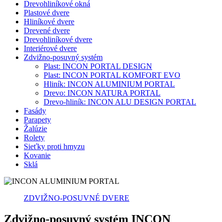
Drevohliníkové okná
Plastové dvere
Hliníkové dvere
Drevené dvere
Drevohliníkové dvere
Interiérové dvere
Zdvižno-posuvný systém
Plast: INCON PORTAL DESIGN
Plast: INCON PORTAL KOMFORT EVO
Hliník: INCON ALUMINIUM PORTAL
Drevo: INCON NATURA PORTAL
Drevo-hliník: INCON ALU DESIGN PORTAL
Fasády
Parapety
Žalúzie
Rolety
Sieťky proti hmyzu
Kovanie
Sklá
ZDVIŽNO-POSUVNÉ DVERE
Zdvižno-posuvný systém INCON