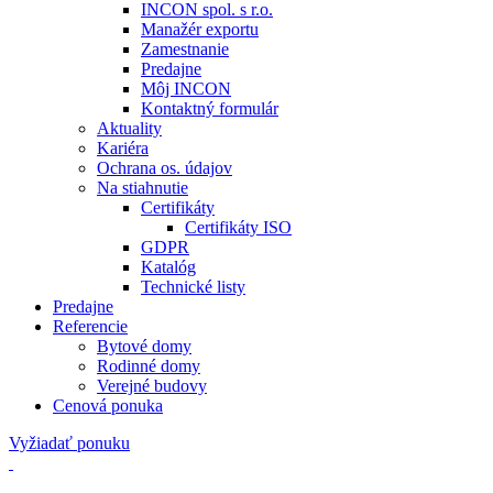
INCON spol. s r.o.
Manažér exportu
Zamestnanie
Predajne
Môj INCON
Kontaktný formulár
Aktuality
Kariéra
Ochrana os. údajov
Na stiahnutie
Certifikáty
Certifikáty ISO
GDPR
Katalóg
Technické listy
Predajne
Referencie
Bytové domy
Rodinné domy
Verejné budovy
Cenová ponuka
Vyžiadať ponuku