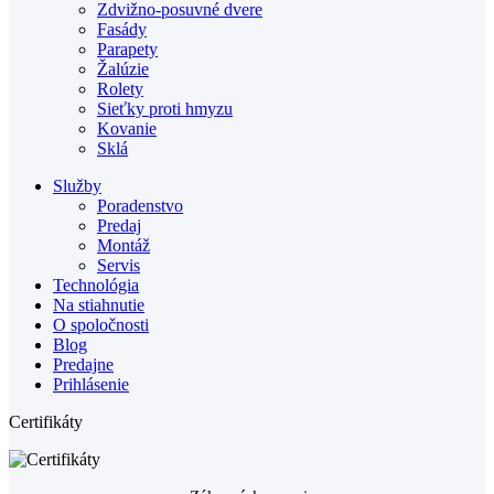
Zdvižno-posuvné dvere
Fasády
Parapety
Žalúzie
Rolety
Sieťky proti hmyzu
Kovanie
Sklá
Služby
Poradenstvo
Predaj
Montáž
Servis
Technológia
Na stiahnutie
O spoločnosti
Blog
Predajne
Prihlásenie
Certifikáty