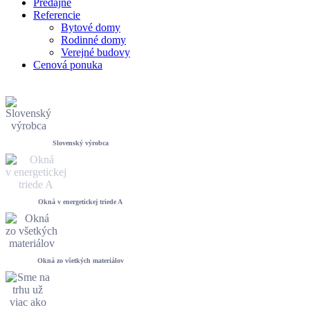
Predajne
Referencie
Bytové domy
Rodinné domy
Verejné budovy
Cenová ponuka
Slovenský výrobca
Okná v energetickej triede A
Okná zo všetkých materiálov