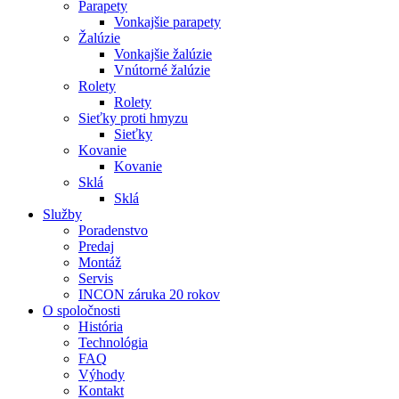
Parapety
Vonkajšie parapety
Žalúzie
Vonkajšie žalúzie
Vnútorné žalúzie
Rolety
Rolety
Sieťky proti hmyzu
Sieťky
Kovanie
Kovanie
Sklá
Sklá
Služby
Poradenstvo
Predaj
Montáž
Servis
INCON záruka 20 rokov
O spoločnosti
História
Technológia
FAQ
Výhody
Kontakt