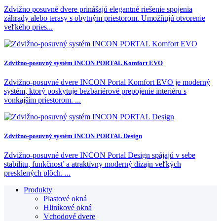
Zdvižno posuvné dvere prinášajú elegantné riešenie spojenia
záhrady alebo terasy s obytným priestorom. Umožňujú otvorenie
veľkého pries...
Zdvižno-posuvný systém INCON PORTAL Komfort EVO
Zdvižno-posuvné dvere INCON Portal Komfort EVO je moderný
systém, ktorý poskytuje bezbariérové prepojenie interiéru s
vonkajším priestorom. ...
Zdvižno-posuvný systém INCON PORTAL Design
Zdvižno-posuvné dvere INCON Portal Design spájajú v sebe
stabilitu, funkčnosť a atraktívny moderný dizajn veľkých
presklených plôch. ...
Produkty
Plastové okná
Hliníkové okná
Vchodové dvere