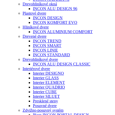
Drevohliníkové okná
INCON ALU DESIGN 96
Plastové dvere
INCON DESIGN
INCON KOMFORT EVO
Hliníkové dvere
INCON ALUMINIUM COMFORT
Drevené dvere
INCON TREND
INCON SMART
INCON LINIE
INCON STANDARD
Drevohliníkové dvere
INCON ALU DESIGN CLASSIC
Interiérové dvere
Interier DESIGNO
Interier GLASS
Interier ELEMENT
Interier QUADRIO
Interier CUBE
Interier SILUET
Presklené steny
Posuvné dvere
Zdvižno-posuvný systém
Plast: INCON PORTAL DESIGN