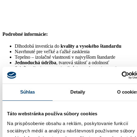
Podrobné informácie:
Dlhodobá investícia do
kvality a vysokého štandardu
Navrhnuté pre veľké a ťažké zasklenia
Tepelno – izolačné vlastnosti v najvyššom štandarde
Jednoduchá údržba
, tvarová stálosť a odolnosť
Subtílny dizajn pre maximalizáciu svetla v miestnosti
Súhlas
Detaily
O cookie
Výhody produktu:
,
Táto webstránka používa súbory cookies
Dvojité izolačné PTM pásky
Na prispôsobenie obsahu a reklám, poskytovanie funkcií
sociálnych médií a analýzu návštevnosti používame súbory
,