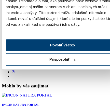
cookie. Informácie o tom, ako používate naše webové stránk
poskytujeme aj našim partnerom v oblasti sociálnych médií,
Dokonalá izolácia v každom detaile.
inzercie a analýzy. Títo partneri môžu príslušné informácie
,
skombinovať s ďalšími údajmi, ktoré ste im poskytli alebo kt
od vás získali, keď ste používali ich služby.
NÁŠ TIP
,
Povoliť všetko
Do veľkorozmerných prvkov odporúčame kalené sklo
pre minimalizáciu rizika prasknutia výplne z dôvodu
tepelného šoku.
Prispôsobiť
Mohlo by vás zaujímať
INCON NATURA PORTAL