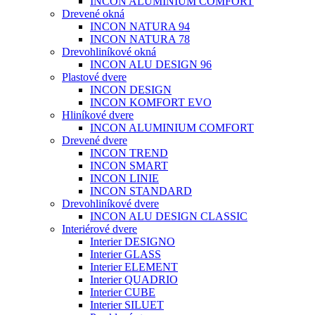
INCON ALUMINIUM COMFORT
Drevené okná
INCON NATURA 94
INCON NATURA 78
Drevohliníkové okná
INCON ALU DESIGN 96
Plastové dvere
INCON DESIGN
INCON KOMFORT EVO
Hliníkové dvere
INCON ALUMINIUM COMFORT
Drevené dvere
INCON TREND
INCON SMART
INCON LINIE
INCON STANDARD
Drevohliníkové dvere
INCON ALU DESIGN CLASSIC
Interiérové dvere
Interier DESIGNO
Interier GLASS
Interier ELEMENT
Interier QUADRIO
Interier CUBE
Interier SILUET