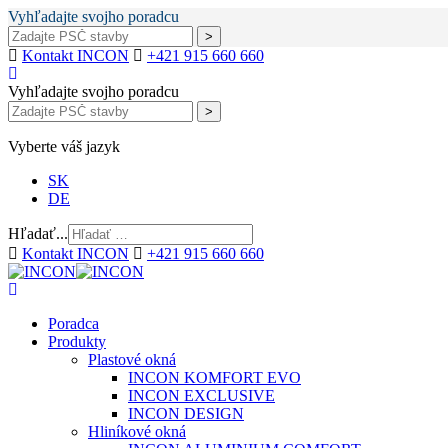
Vyhľadajte svojho poradcu
Kontakt INCON
+421 915 660 660
Vyhľadajte svojho poradcu
Vyberte váš jazyk
SK
DE
Hľadať...
Kontakt INCON
+421 915 660 660
Poradca
Produkty
Plastové okná
INCON KOMFORT EVO
INCON EXCLUSIVE
INCON DESIGN
Hliníkové okná