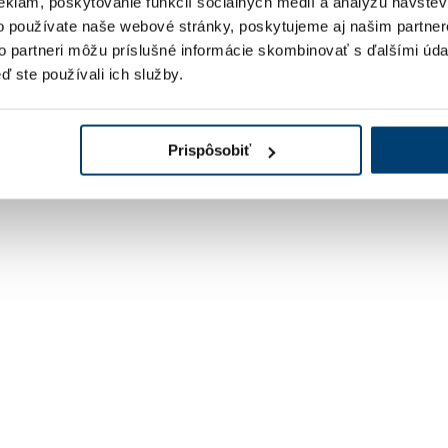
eklám, poskytovanie funkcií sociálnych médií a analýzu návšte
o používate naše webové stránky, poskytujeme aj našim partner
to partneri môžu príslušné informácie skombinovať s ďalšími údaj
ď ste používali ich služby.
Prispôsobiť