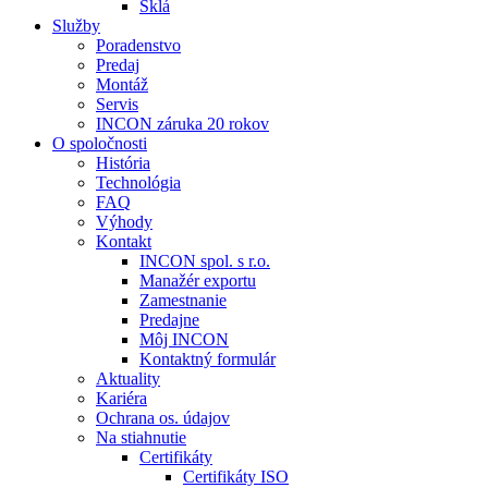
Sklá
Služby
Poradenstvo
Predaj
Montáž
Servis
INCON záruka 20 rokov
O spoločnosti
História
Technológia
FAQ
Výhody
Kontakt
INCON spol. s r.o.
Manažér exportu
Zamestnanie
Predajne
Môj INCON
Kontaktný formulár
Aktuality
Kariéra
Ochrana os. údajov
Na stiahnutie
Certifikáty
Certifikáty ISO