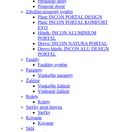
Presklené steny
Posuvné dvere
Zdvižno-posuvný systém
Plast: INCON PORTAL DESIGN
Plast: INCON PORTAL KOMFORT
EVO
Hliník: INCON ALUMINIUM
PORTAL
Drevo: INCON NATURA PORTAL
Drevo-hliník: INCON ALU DESIGN
PORTAL
Fasády
Fasádny systém
Parapety
Vonkajšie parapety
Žalúzie
Vonkajšie žalúzie
Vnútorné žalúzie
Rolety
Rolety
Sieťky proti hmyzu
Sieťky
Kovanie
Kovanie
Sklá