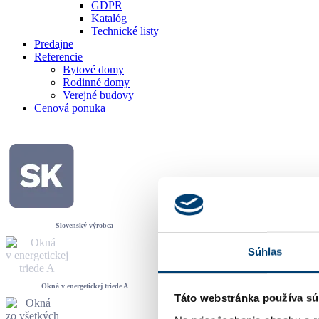
GDPR
Katalóg
Technické listy
Predajne
Referencie
Bytové domy
Rodinné domy
Verejné budovy
Cenová ponuka
Slovenský výrobca
Súhlas
Okná v energetickej triede A
Táto webstránka používa sú