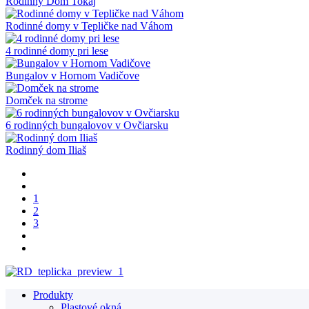
Rodinný Dom Tokaj
Rodinné domy v Tepličke nad Váhom
4 rodinné domy pri lese
Bungalov v Hornom Vadičove
Domček na strome
6 rodinných bungalovov v Ovčiarsku
Rodinný dom Iliaš
1
2
3
Produkty
Plastové okná