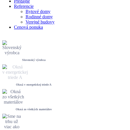
Predajne
Referencie
Bytové domy
Rodinné domy
Verejné budovy
Cenová ponuka
Slovenský výrobca
Okná v energetickej triede A
Okná zo všetkých materiálov