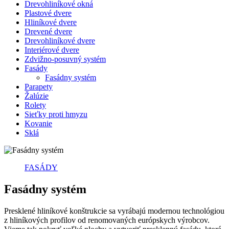
Drevohliníkové okná
Plastové dvere
Hliníkové dvere
Drevené dvere
Drevohliníkové dvere
Interiérové dvere
Zdvižno-posuvný systém
Fasády
Fasádny systém
Parapety
Žalúzie
Rolety
Sieťky proti hmyzu
Kovanie
Sklá
FASÁDY
Fasádny systém
Presklené hliníkové konštrukcie sa vyrábajú modernou technológiou
z hliníkových profilov od renomovaných európskych výrobcov.