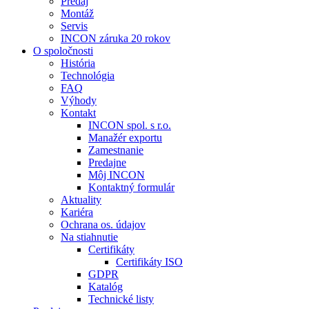
Predaj
Montáž
Servis
INCON záruka 20 rokov
O spoločnosti
História
Technológia
FAQ
Výhody
Kontakt
INCON spol. s r.o.
Manažér exportu
Zamestnanie
Predajne
Môj INCON
Kontaktný formulár
Aktuality
Kariéra
Ochrana os. údajov
Na stiahnutie
Certifikáty
Certifikáty ISO
GDPR
Katalóg
Technické listy