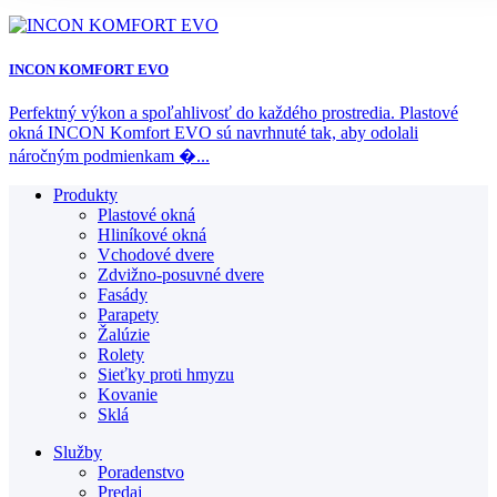
INCON KOMFORT EVO
Perfektný výkon a spoľahlivosť do každého prostredia. Plastové
okná INCON Komfort EVO sú navrhnuté tak, aby odolali
náročným podmienkam �...
Produkty
Plastové okná
Hliníkové okná
Vchodové dvere
Zdvižno-posuvné dvere
Fasády
Parapety
Žalúzie
Rolety
Sieťky proti hmyzu
Kovanie
Sklá
Služby
Poradenstvo
Predaj