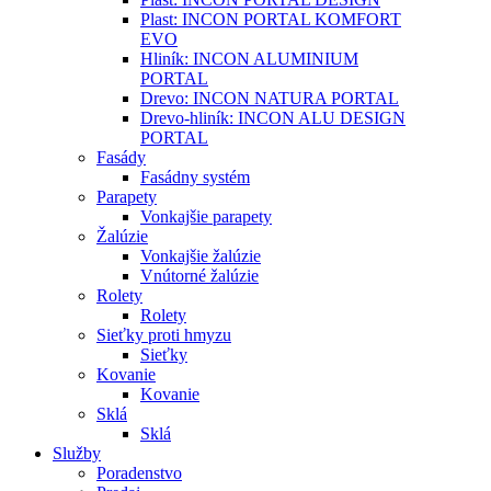
Plast: INCON PORTAL KOMFORT
EVO
Hliník: INCON ALUMINIUM
PORTAL
Drevo: INCON NATURA PORTAL
Drevo-hliník: INCON ALU DESIGN
PORTAL
Fasády
Fasádny systém
Parapety
Vonkajšie parapety
Žalúzie
Vonkajšie žalúzie
Vnútorné žalúzie
Rolety
Rolety
Sieťky proti hmyzu
Sieťky
Kovanie
Kovanie
Sklá
Sklá
Služby
Poradenstvo