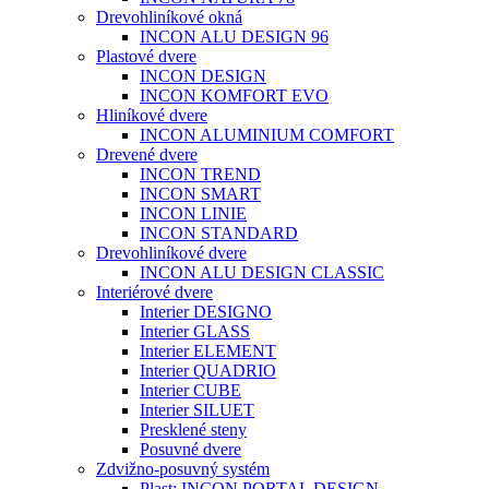
Drevohliníkové okná
INCON ALU DESIGN 96
Plastové dvere
INCON DESIGN
INCON KOMFORT EVO
Hliníkové dvere
INCON ALUMINIUM COMFORT
Drevené dvere
INCON TREND
INCON SMART
INCON LINIE
INCON STANDARD
Drevohliníkové dvere
INCON ALU DESIGN CLASSIC
Interiérové dvere
Interier DESIGNO
Interier GLASS
Interier ELEMENT
Interier QUADRIO
Interier CUBE
Interier SILUET
Presklené steny
Posuvné dvere
Zdvižno-posuvný systém
Plast: INCON PORTAL DESIGN