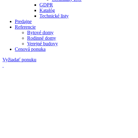
GDPR
Katalóg
Technické listy
Predajne
Referencie
Bytové domy
Rodinné domy
Verejné budovy
Cenová ponuka
Vyžiadať ponuku