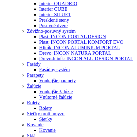
Interier QUADRIO
Interier CUBE
Interier SILUET
Presklené steny
Posuvné dvere
Zdvižno-posuvný systém
Plast: INCON PORTAL DESIGN
Plast: INCON PORTAL KOMFORT EVO
Hliník: INCON ALUMINIUM PORTAL
Drevo: INCON NATURA PORTAL
Drevo-hliník: INCON ALU DESIGN PORTAL
Fasády
Fasádny systém
Parapety
Vonkajšie parapety
Žalúzie
Vonkajšie žalúzie
Vnútorné žalúzie
Rolety
Rolety
Sieťky proti hmyzu
Sieťky
Kovanie
Kovanie
Sklá