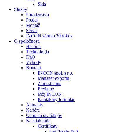
Sklá
Služby
Poradenstvo
Predaj
Montáž
Servis
INCON záruka 20 rokov
O spoločnosti
História
Technológia
FAQ
Výhody
Kontakt
INCON spol. s r.o.
Manažér exportu
Zamestnanie
Predajne
Môj INCON
Kontaktný formulár
Aktuality
Kariéra
Ochrana os. údajov
Na stiahnutie
Certifikáty
Certifikáty ISO