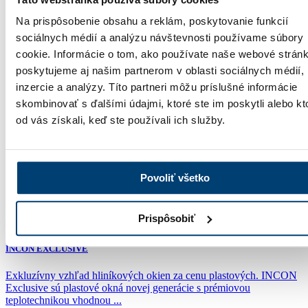
Na prispôsobenie obsahu a reklám, poskytovanie funkcií
sociálnych médií a analýzu návštevnosti používame súbory
cookie. Informácie o tom, ako používate naše webové stránk
poskytujeme aj našim partnerom v oblasti sociálnych médií,
inzercie a analýzy. Títo partneri môžu príslušné informácie
Mohlo by vás zaujímať
skombinovať s ďalšími údajmi, ktoré ste im poskytli alebo kt
od vás získali, keď ste používali ich služby.
INCON DESIGN
INCON Design sú plastové okná pre náročných – spájajú čistý,
Povoliť všetko
nadčasový vzhľad s funkčnosťou bez kompromisov. Využívajú
dizajnový ...
Prispôsobiť
INCON EXCLUSIVE
Exkluzívny vzhľad hliníkových okien za cenu plastových. INCON
Exclusive sú plastové okná novej generácie s prémiovou
teplotechnikou vhodnou ...