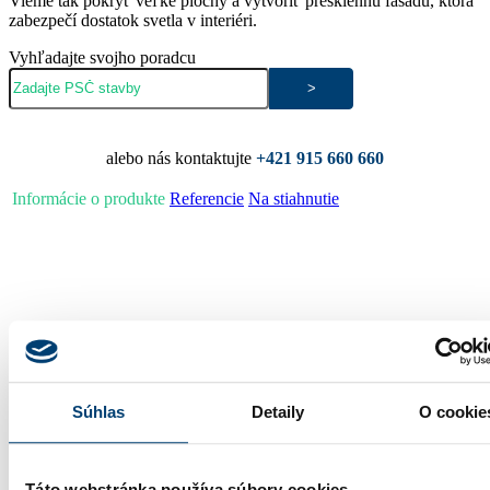
Vieme tak pokryť veľké plochy a vytvoriť presklennú fasádu, ktorá
zabezpečí dostatok svetla v interiéri.
Vyhľadajte svojho poradcu
Vyžiadať cenovú ponuku
alebo nás kontaktujte
+421 915 660 660
Informácie o produkte
Referencie
Na stiahnutie
Podrobné informácie:
S pohľadovou šírkou 50mm prepúšťa do budov maximálne
množstvo svetla
Súhlas
Detaily
O cookie
Kombinuje sa s rôznymi typmi otváravých prvkov
Fasádne systémy umožňujú niekoľko variantov vyhotovenia
– tvarov a rôznych nadväzností zvislých a šikmých plôch
Táto webstránka používa súbory cookies