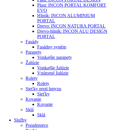
Plast: INCON PORTAL KOMFORT
EVO
Hliník: INCON ALUMINIUM
PORTAL
Drevo: INCON NATURA PORTAL
Drevo-hliník: INCON ALU DESIGN
PORTAL
Fasády
Fasádny systém
Parapety
Vonkajšie parapety
Žalúzie
Vonkajšie žalúzie
Vnútorné žalúzie
Rolety
Rolety
Sieťky proti hmyzu
Sieťky
Kovanie
Kovanie
Sklá
Sklá
Služby
Poradenstvo