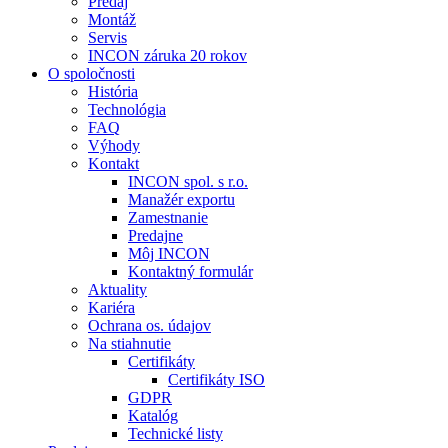
Predaj
Montáž
Servis
INCON záruka 20 rokov
O spoločnosti
História
Technológia
FAQ
Výhody
Kontakt
INCON spol. s r.o.
Manažér exportu
Zamestnanie
Predajne
Môj INCON
Kontaktný formulár
Aktuality
Kariéra
Ochrana os. údajov
Na stiahnutie
Certifikáty
Certifikáty ISO
GDPR
Katalóg
Technické listy