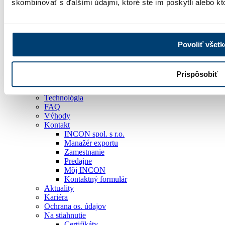
skombinovať s ďalšími údajmi, ktoré ste im poskytli alebo kto
Sklá
Sklá
Služby
Poradenstvo
Predaj
Povoliť všetk
Montáž
Servis
INCON záruka 20 rokov
Prispôsobiť
O spoločnosti
História
Technológia
FAQ
Výhody
Kontakt
INCON spol. s r.o.
Manažér exportu
Zamestnanie
Predajne
Môj INCON
Kontaktný formulár
Aktuality
Kariéra
Ochrana os. údajov
Na stiahnutie
Certifikáty