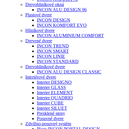
Drevohliníkové okná
INCON ALU DESIGN 96
Plastové dvere
INCON DESIGN
INCON KOMFORT EVO
Hliníkové dvere
INCON ALUMINIUM COMFORT
Drevené dvere
INCON TREND
INCON SMART
INCON LINIE
INCON STANDARD
Drevohliníkové dvere
INCON ALU DESIGN CLASSIC
Interiérové dvere
Interier DESIGNO
Interier GLASS
Interier ELEMENT
Interier QUADRIO
Interier CUBE
Interier SILUET
Presklené steny
Posuvné dvere
Zdvižno-posuvný systém
Plast: INCON PORTAL DESIGN