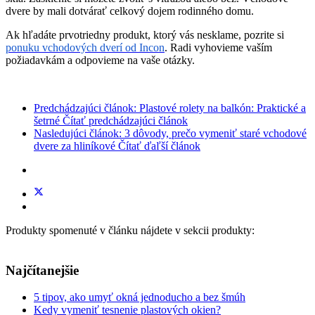
dvere by mali dotvárať celkový dojem rodinného domu.
Ak hľadáte prvotriedny produkt, ktorý vás nesklame, pozrite si
ponuku vchodových dverí od Incon
. Radi vyhovieme vaším
požiadavkám a odpovieme na vaše otázky.
Predchádzajúci článok: Plastové rolety na balkón: Praktické a
šetrné
Čítať predchádzajúci článok
Nasledujúci článok: 3 dôvody, prečo vymeniť staré vchodové
dvere za hliníkové
Čítať ďaľší článok
Produkty spomenuté v článku nájdete v sekcii produkty:
Prejsť na produkty
Najčítanejšie
5 tipov, ako umyť okná jednoducho a bez šmúh
Kedy vymeniť tesnenie plastových okien?