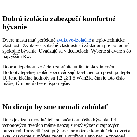
Dobrá izolácia zabezpečí komfortné
bývanie
Dvere musia mať perfektné
zvukovo-izolačné
a teplo-technické
vlastnosti. Zvukovo-izolačné vlastnosti sú základom pre pohodlné a
spokojné bývanie. Uvádzajú sa v decibeloch. Vyberte si dvere s čo
najvyšším Rw.
Dobrou tepelnou izoláciou zabránite úniku tepla z interiéru.
Hodnoty tepelnej izolácie sa uvádzajú koeficientom prestupu tepla
U. Jeho ideálne hodnoty sú 1,2 až 1,5 W/m2K. čím je toto číslo
nižšie, tým budú dvere úspornejšie.
Na dizajn by sme nemali zabúdať
Dnes je dizajn neodlúčiteľnou súčasťou nášho bývania. Pri
vchodových dverách máme naozaj široký výber dizajnových
prevedení. Presvetliť vstupný priestor môžete kombináciou dverí a
skla. Zasklenie si môžete zvoliť s vitrážou alebo bez. Vchodové