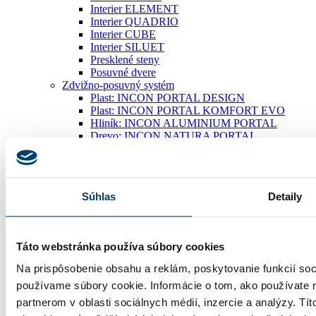
Interier ELEMENT
Interier QUADRIO
Interier CUBE
Interier SILUET
Presklené steny
Posuvné dvere
Zdvižno-posuvný systém
Plast: INCON PORTAL DESIGN
Plast: INCON PORTAL KOMFORT EVO
Hliník: INCON ALUMINIUM PORTAL
Drevo: INCON NATURA PORTAL
Drevo-hliník: INCON ALU DESIGN PORTAL
Fasády
Fasádny systém
Parapety
Súhlas
Detaily
Vonkajšie parapety
Žalúzie
Vonkajšie žalúzie
Vnútorné žalúzie
Táto webstránka používa súbory cookies
Rolety
Rolety
Na prispôsobenie obsahu a reklám, poskytovanie funkcií soc
Sieťky proti hmyzu
používame súbory cookie. Informácie o tom, ako používate 
Sieťky
Kovanie
partnerom v oblasti sociálnych médií, inzercie a analýzy. Tít
Kovanie