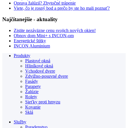
Oprava žalúzií? Zbytočné trápenie
Viete, čo je rosný bod a prečo by ste ho mali poznať?
Najčítanejšie - aktuality
Zistite nezáväzne cenu svojich nových okien!
Obnov dom Mini+ s INCON-om
Energetické štítky
INCON Aluminium
Produkty
Plastové okná
Hliníkové okná
Vchodové dvere
Zdvižno-posuvné dvere
Fasády
Parapety
Žalúzie
Rolety
Sieťky proti hmyzu
Kovanie
Sklá
Služby
Poradenstvo