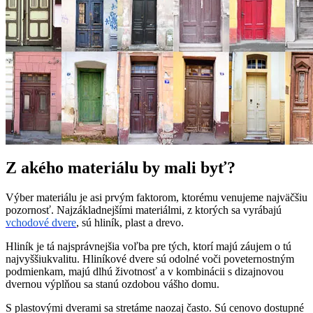
Z akého materiálu by mali byť?
Výber materiálu je asi prvým faktorom, ktorému venujeme najväčšiu
pozornosť. Najzákladnejšími materiálmi, z ktorých sa vyrábajú
vchodové dvere
, sú hliník, plast a drevo.
Hliník je tá najsprávnejšia voľba pre tých, ktorí majú záujem o tú
najvyššiukvalitu. Hliníkové dvere sú odolné voči poveternostným
podmienkam, majú dlhú životnosť a v kombinácii s dizajnovou
dvernou výplňou sa stanú ozdobou vášho domu.
S plastovými dverami sa stretáme naozaj často. Sú cenovo dostupné