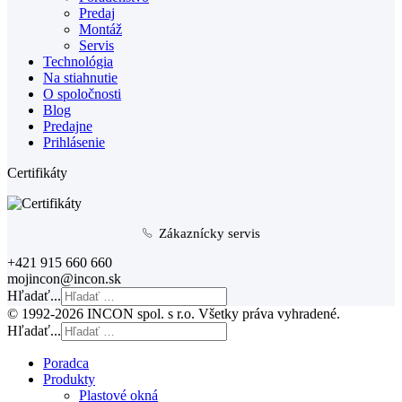
Predaj
Montáž
Servis
Technológia
Na stiahnutie
O spoločnosti
Blog
Predajne
Prihlásenie
Certifikáty
Zákaznícky servis
+421 915 660 660
mojincon@incon.sk
Hľadať...
© 1992-2026 INCON spol. s r.o. Všetky práva vyhradené.
Hľadať...
Poradca
Produkty
Plastové okná