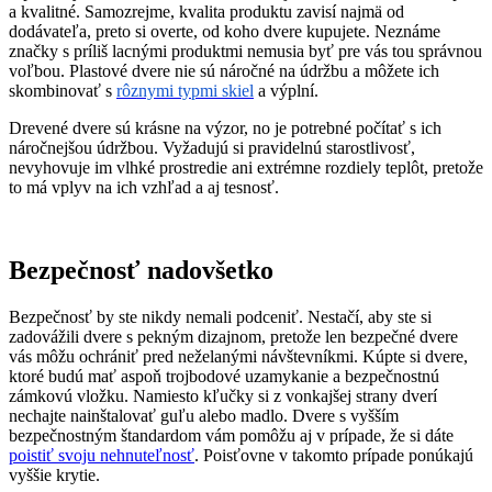
a kvalitné. Samozrejme, kvalita produktu zavisí najmä od
dodávateľa, preto si overte, od koho dvere kupujete. Neznáme
značky s príliš lacnými produktmi nemusia byť pre vás tou správnou
voľbou. Plastové dvere nie sú náročné na údržbu a môžete ich
skombinovať s
rôznymi typmi skiel
a výplní.
Drevené dvere sú krásne na výzor, no je potrebné počítať s ich
náročnejšou údržbou. Vyžadujú si pravidelnú starostlivosť,
nevyhovuje im vlhké prostredie ani extrémne rozdiely teplôt, pretože
to má vplyv na ich vzhľad a aj tesnosť.
Bezpečnosť nadovšetko
Bezpečnosť by ste nikdy nemali podceniť. Nestačí, aby ste si
zadovážili dvere s pekným dizajnom, pretože len bezpečné dvere
vás môžu ochrániť pred neželanými návštevníkmi. Kúpte si dvere,
ktoré budú mať aspoň trojbodové uzamykanie a bezpečnostnú
zámkovú vložku. Namiesto kľučky si z vonkajšej strany dverí
nechajte nainštalovať guľu alebo madlo. Dvere s vyšším
bezpečnostným štandardom vám pomôžu aj v prípade, že si dáte
poistiť svoju nehnuteľnosť
. Poisťovne v takomto prípade ponúkajú
vyššie krytie.