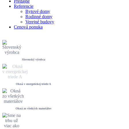
Predajne
Referencie
Bytové domy
Rodinné domy
Verejné budovy
Cenová ponuka
Slovenský výrobca
Okná v energetickej triede A
Okná zo všetkých materiálov