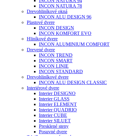
INCON NATURA 94
INCON NATURA 78
Drevohliníkové okná
INCON ALU DESIGN 96
Plastové dvere
INCON DESIGN
INCON KOMFORT EVO
Hliníkové dvere
INCON ALUMINIUM COMFORT
Drevené dvere
INCON TREND
INCON SMART
INCON LINIE
INCON STANDARD
Drevohliníkové dvere
INCON ALU DESIGN CLASSIC
Interiérové dvere
Interier DESIGNO
Interier GLASS
Interier ELEMENT
Interier QUADRIO
Interier CUBE
Interier SILUET
Presklené steny
Posuvné dvere