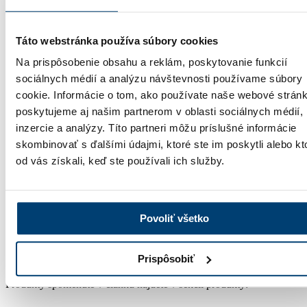
49
50
Táto webstránka používa súbory cookies
Na prispôsobenie obsahu a reklám, poskytovanie funkcií
51
sociálnych médií a analýzu návštevnosti používame súbory
52
cookie. Informácie o tom, ako používate naše webové stránk
poskytujeme aj našim partnerom v oblasti sociálnych médií,
53
inzercie a analýzy. Títo partneri môžu príslušné informácie
54
skombinovať s ďalšími údajmi, ktoré ste im poskytli alebo kt
od vás získali, keď ste používali ich služby.
55
56
57
Povoliť všetko
Prispôsobiť
Produkty spomenuté v článku nájdete v sekcii produkty:
Prejsť na produkty