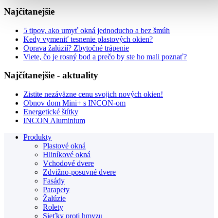
Najčítanejšie
5 tipov, ako umyť okná jednoducho a bez šmúh
Kedy vymeniť tesnenie plastových okien?
Oprava žalúzií? Zbytočné trápenie
Viete, čo je rosný bod a prečo by ste ho mali poznať?
Najčítanejšie - aktuality
Zistite nezáväzne cenu svojich nových okien!
Obnov dom Mini+ s INCON-om
Energetické štítky
INCON Aluminium
Produkty
Plastové okná
Hliníkové okná
Vchodové dvere
Zdvižno-posuvné dvere
Fasády
Parapety
Žalúzie
Rolety
Sieťky proti hmyzu