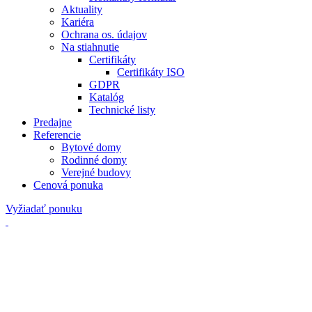
Aktuality
Kariéra
Ochrana os. údajov
Na stiahnutie
Certifikáty
Certifikáty ISO
GDPR
Katalóg
Technické listy
Predajne
Referencie
Bytové domy
Rodinné domy
Verejné budovy
Cenová ponuka
Vyžiadať ponuku