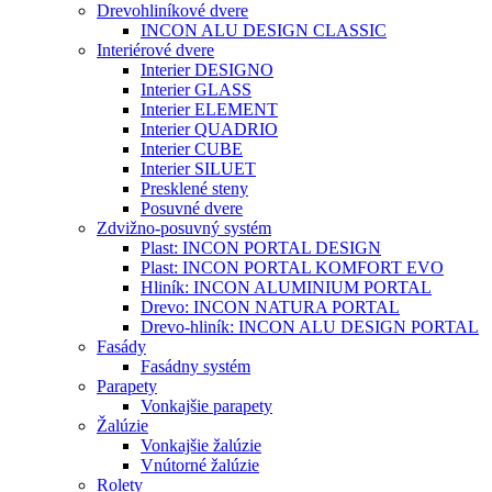
Drevohliníkové dvere
INCON ALU DESIGN CLASSIC
Interiérové dvere
Interier DESIGNO
Interier GLASS
Interier ELEMENT
Interier QUADRIO
Interier CUBE
Interier SILUET
Presklené steny
Posuvné dvere
Zdvižno-posuvný systém
Plast: INCON PORTAL DESIGN
Plast: INCON PORTAL KOMFORT EVO
Hliník: INCON ALUMINIUM PORTAL
Drevo: INCON NATURA PORTAL
Drevo-hliník: INCON ALU DESIGN PORTAL
Fasády
Fasádny systém
Parapety
Vonkajšie parapety
Žalúzie
Vonkajšie žalúzie
Vnútorné žalúzie
Rolety