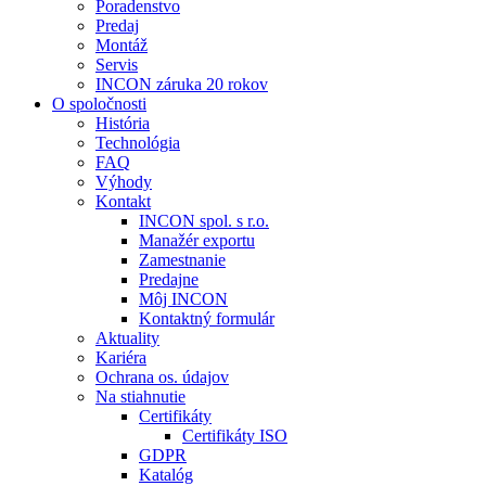
Poradenstvo
Predaj
Montáž
Servis
INCON záruka 20 rokov
O spoločnosti
História
Technológia
FAQ
Výhody
Kontakt
INCON spol. s r.o.
Manažér exportu
Zamestnanie
Predajne
Môj INCON
Kontaktný formulár
Aktuality
Kariéra
Ochrana os. údajov
Na stiahnutie
Certifikáty
Certifikáty ISO
GDPR
Katalóg