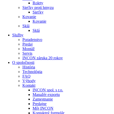
Rolety
Sieťky proti hmyzu
Sieťky
Kovanie
Kovanie
Sklá
Sklá
Služby
Poradenstvo
Predaj
Montáž
Servis
INCON záruka 20 rokov
O spoločnosti
História
Technológia
FAQ
Výhody
Kontakt
INCON spol. s r.o.
Manažér exportu
Zamestnanie
Predajne
Môj INCON
Kontaktný formulár