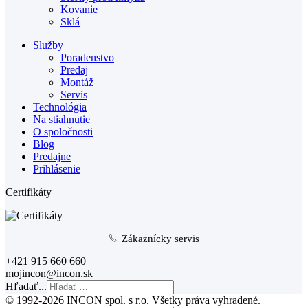
Kovanie
Sklá
Služby
Poradenstvo
Predaj
Montáž
Servis
Technológia
Na stiahnutie
O spoločnosti
Blog
Predajne
Prihlásenie
Certifikáty
Zákaznícky servis
+421 915 660 660
mojincon@incon.sk
Hľadať...
© 1992-2026 INCON spol. s r.o. Všetky práva vyhradené.