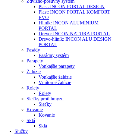
Zdvižno-posuvný systém
Plast: INCON PORTAL DESIGN
Plast: INCON PORTAL KOMFORT
EVO
Hliník: INCON ALUMINIUM
PORTAL
Drevo: INCON NATURA PORTAL
Drevo-hliník: INCON ALU DESIGN
PORTAL
Fasády
Fasádny systém
Parapety
Vonkajšie parapety
Žalúzie
Vonkajšie žalúzie
Vnútorné žalúzie
Rolety
Rolety
Sieťky proti hmyzu
Sieťky
Kovanie
Kovanie
Sklá
Sklá
Služby