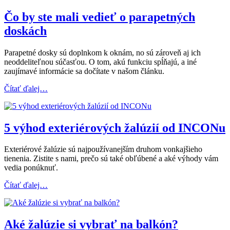
Čo by ste mali vedieť o parapetných
doskách
Parapetné dosky sú doplnkom k oknám, no sú zároveň aj ich
neoddeliteľnou súčasťou. O tom, akú funkciu spĺňajú, a iné
zaujímavé informácie sa dočítate v našom článku.
Čítať ďalej…
5 výhod exteriérových žalúzií od INCONu
Exteriérové žalúzie sú najpoužívanejším druhom vonkajšieho
tienenia. Zistite s nami, prečo sú také obľúbené a aké výhody vám
vedia ponúknuť.
Čítať ďalej…
Aké žalúzie si vybrať na balkón?