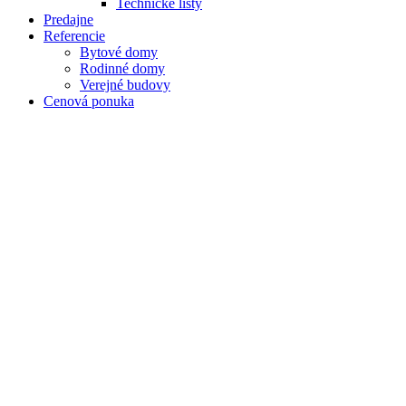
Technické listy
Predajne
Referencie
Bytové domy
Rodinné domy
Verejné budovy
Cenová ponuka