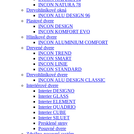
INCON NATURA 78
Drevohliníkové okná
INCON ALU DESIGN 96
Plastové dvere
INCON DESIGN
INCON KOMFORT EVO
Hliníkové dvere
INCON ALUMINIUM COMFORT
Drevené dvere
INCON TREND
INCON SMART
INCON LINIE
INCON STANDARD
Drevohliníkové dvere
INCON ALU DESIGN CLASSIC
Interiérové dvere
Interier DESIGNO
Interier GLASS
Interier ELEMENT
Interier QUADRIO
Interier CUBE
Interier SILUET
Presklené steny
Posuvné dvere
Zdvižno-posuvný systém