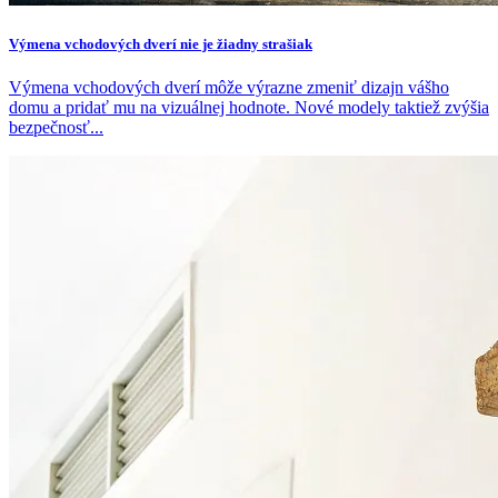
Výmena vchodových dverí nie je žiadny strašiak
Výmena vchodových dverí môže výrazne zmeniť dizajn vášho
domu a pridať mu na vizuálnej hodnote. Nové modely taktiež zvýšia
bezpečnosť...