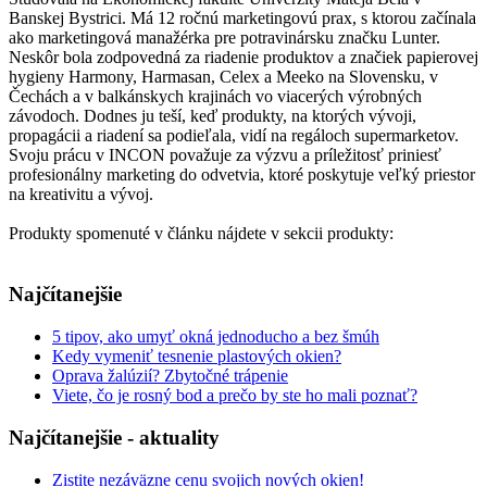
Banskej Bystrici. Má 12 ročnú marketingovú prax, s ktorou začínala
ako marketingová manažérka pre potravinársku značku Lunter.
Neskôr bola zodpovedná za riadenie produktov a značiek papierovej
hygieny Harmony, Harmasan, Celex a Meeko na Slovensku, v
Čechách a v balkánskych krajinách vo viacerých výrobných
závodoch. Dodnes ju teší, keď produkty, na ktorých vývoji,
propagácii a riadení sa podieľala, vidí na regáloch supermarketov.
Svoju prácu v INCON považuje za výzvu a príležitosť priniesť
profesionálny marketing do odvetvia, ktoré poskytuje veľký priestor
na kreativitu a vývoj.
Produkty spomenuté v článku nájdete v sekcii produkty:
Prejsť na produkty
Najčítanejšie
5 tipov, ako umyť okná jednoducho a bez šmúh
Kedy vymeniť tesnenie plastových okien?
Oprava žalúzií? Zbytočné trápenie
Viete, čo je rosný bod a prečo by ste ho mali poznať?
Najčítanejšie - aktuality
Zistite nezáväzne cenu svojich nových okien!