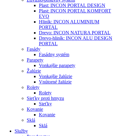
Plast: INCON PORTAL DESIGN
Plast: INCON PORTAL KOMFORT
EVO
Hliník: INCON ALUMINIUM
PORTAL
Drevo: INCON NATURA PORTAL
Drevo-hliník: INCON ALU DESIGN
PORTAL
Fasády
Fasádny systém
Parapety
Vonkajšie parapety
Žalúzie
Vonkajšie žalúzie
Vnútorné žalúzie
Rolety
Rolety
Sieťky proti hmyzu
Sieťky
Kovanie
Kovanie
Sklá
Sklá
Služby