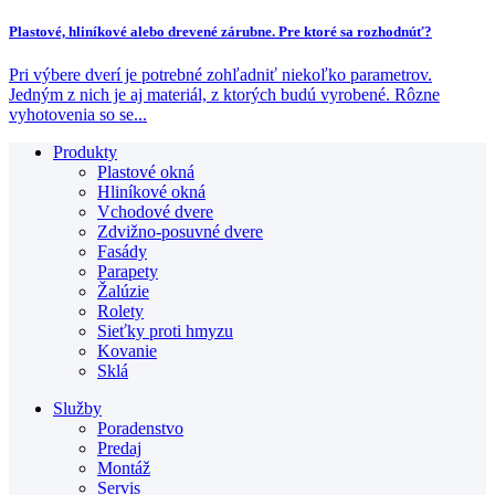
Plastové, hliníkové alebo drevené zárubne. Pre ktoré sa rozhodnúť?
Pri výbere dverí je potrebné zohľadniť niekoľko parametrov.
Jedným z nich je aj materiál, z ktorých budú vyrobené. Rôzne
vyhotovenia so se...
Produkty
Plastové okná
Hliníkové okná
Vchodové dvere
Zdvižno-posuvné dvere
Fasády
Parapety
Žalúzie
Rolety
Sieťky proti hmyzu
Kovanie
Sklá
Služby
Poradenstvo
Predaj
Montáž
Servis