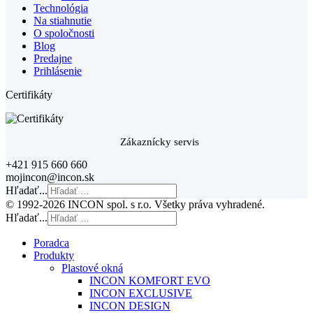
Technológia
Na stiahnutie
O spoločnosti
Blog
Predajne
Prihlásenie
Certifikáty
Zákaznícky servis
+421 915 660 660
mojincon@incon.sk
Hľadať...
© 1992-2026 INCON spol. s r.o. Všetky práva vyhradené.
Hľadať...
Poradca
Produkty
Plastové okná
INCON KOMFORT EVO
INCON EXCLUSIVE
INCON DESIGN