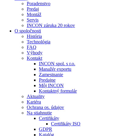
Poradenstvo
Predaj
Montáž
Servis
INCON záruka 20 rokov
O spoločnosti
História
Technológia
FAQ
Výhody
Kontakt
INCON spol. s r.o.
Manažér exportu
Zamestnanie
Predajne
Môj INCON
Kontaktný formulár
Aktuality
Kariéra
Ochrana os. údajov
Na stiahnutie
Certifikáty
Certifikáty ISO
GDPR
Katalóg