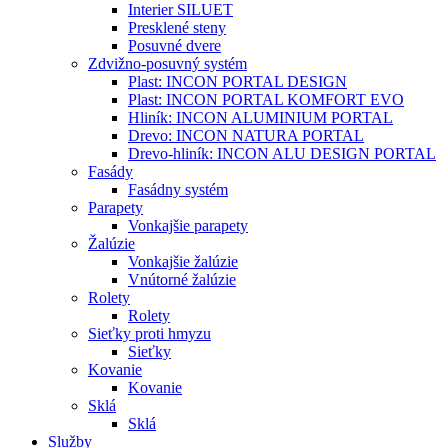
Interier SILUET
Presklené steny
Posuvné dvere
Zdvižno-posuvný systém
Plast: INCON PORTAL DESIGN
Plast: INCON PORTAL KOMFORT EVO
Hliník: INCON ALUMINIUM PORTAL
Drevo: INCON NATURA PORTAL
Drevo-hliník: INCON ALU DESIGN PORTAL
Fasády
Fasádny systém
Parapety
Vonkajšie parapety
Žalúzie
Vonkajšie žalúzie
Vnútorné žalúzie
Rolety
Rolety
Sieťky proti hmyzu
Sieťky
Kovanie
Kovanie
Sklá
Sklá
Služby