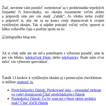
Žiaľ, nevieme vám pomôcť zorientovať sa v problematike tepelných
čerpadiel či fotovoltaiky, no oknám rozumieme veľmi dobre
a pripravili sme pre vás malý „ťahák“, čo všetko treba zvážiť
a pripraviť si, aby ste sa na konci cesty dopracovali k svojim
vytúženým oknám. Tak si nájdite pokojný voľný večer, spravte si
šálku voňavého čaju a poďme spolu na to:
Ak si však stále nie ste istí a potrebujete s výberom poradiť, sme tu
pre vás blízko,
kdekoľvek žijete
, alebo
telefonicky
. Bude nám cťou
môcť vás výberom sprevádzať.
Ťahák 13 krokov k vytúženým oknám aj s pomocným checklistom
si môžete
stiahnuť tu
.
Predchádzajúci článok: Pieskované sklo – elegantné riešenie
vo vašej domácnosti
Čítať predchádzajúci článok
Nasledujúci článok: Čo by som pri výbere okien urobil/a
inak?
Čítať ďaľší článok