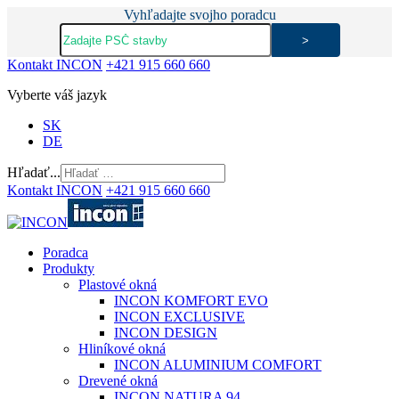
Vyhľadajte svojho poradcu
Kontakt INCON
+421 915 660 660
Vyberte váš jazyk
SK
DE
Hľadať...
Kontakt INCON
+421 915 660 660
Poradca
Produkty
Plastové okná
INCON KOMFORT EVO
INCON EXCLUSIVE
INCON DESIGN
Hliníkové okná
INCON ALUMINIUM COMFORT
Drevené okná
INCON NATURA 94