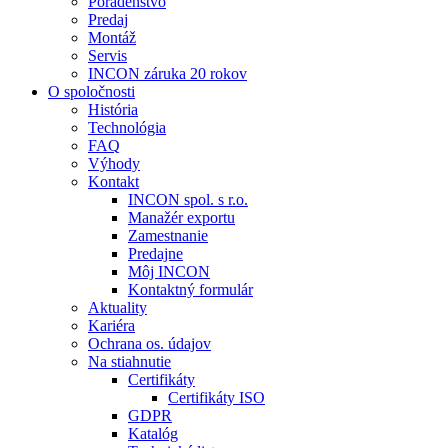
Poradenstvo
Predaj
Montáž
Servis
INCON záruka 20 rokov
O spoločnosti
História
Technológia
FAQ
Výhody
Kontakt
INCON spol. s r.o.
Manažér exportu
Zamestnanie
Predajne
Môj INCON
Kontaktný formulár
Aktuality
Kariéra
Ochrana os. údajov
Na stiahnutie
Certifikáty
Certifikáty ISO
GDPR
Katalóg