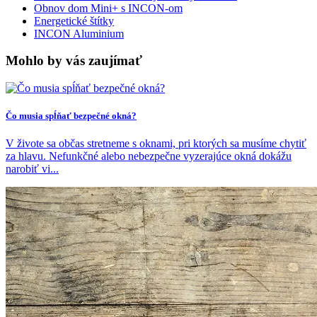
Obnov dom Mini+ s INCON-om
Energetické štítky
INCON Aluminium
Mohlo by vás zaujímať
Čo musia spĺňať bezpečné okná?
V živote sa občas stretneme s oknami, pri ktorých sa musíme chytiť
za hlavu. Nefunkčné alebo nebezpečne vyzerajúce okná dokážu
narobiť vi...