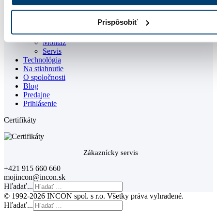
Služby
Prispôsobiť
Poradenstvo
Predaj
Montáž
Servis
Technológia
Na stiahnutie
O spoločnosti
Blog
Predajne
Prihlásenie
Certifikáty
Zákaznícky servis
+421 915 660 660
mojincon@incon.sk
Hľadať...
© 1992-2026 INCON spol. s r.o. Všetky práva vyhradené.
Hľadať...