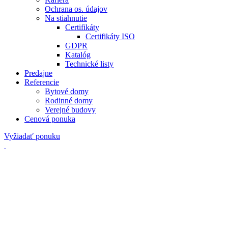
Ochrana os. údajov
Na stiahnutie
Certifikáty
Certifikáty ISO
GDPR
Katalóg
Technické listy
Predajne
Referencie
Bytové domy
Rodinné domy
Verejné budovy
Cenová ponuka
Vyžiadať ponuku