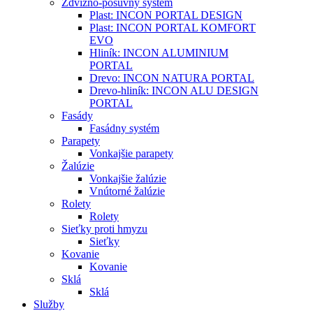
Zdvižno-posuvný systém
Plast: INCON PORTAL DESIGN
Plast: INCON PORTAL KOMFORT
EVO
Hliník: INCON ALUMINIUM
PORTAL
Drevo: INCON NATURA PORTAL
Drevo-hliník: INCON ALU DESIGN
PORTAL
Fasády
Fasádny systém
Parapety
Vonkajšie parapety
Žalúzie
Vonkajšie žalúzie
Vnútorné žalúzie
Rolety
Rolety
Sieťky proti hmyzu
Sieťky
Kovanie
Kovanie
Sklá
Sklá
Služby