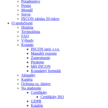
Poradenstvo
Predaj
Montáž
Servis
INCON záruka 20 rokov
O spoločnosti
História
Technológia
FAQ
Výhody
Kontakt
INCON spol. s r.o.
Manažér exportu
Zamestnanie
Predajne
Môj INCON
Kontaktný formulár
Aktuality
Kariéra
Ochrana os. údajov
Na stiahnutie
Certifikáty
Certifikáty ISO
GDPR
Katalóg