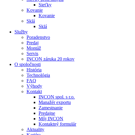
Sieťky
Kovanie
Kovanie
Sklá
Sklá
Služby
Poradenstvo
Predaj
Montáž
Servis
INCON záruka 20 rokov
O spoločnosti
História
Technológia
FAQ
Výhody
Kontakt
INCON spol. s r.o.
Manažér exportu
Zamestnanie
Predajne
Môj INCON
Kontaktný formulár
Aktuality
Kariéra