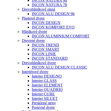
INCON NATURA 94
INCON NATURA 78
Drevohliníkové okná
INCON ALU DESIGN 96
Plastové dvere
INCON DESIGN
INCON KOMFORT EVO
Hliníkové dvere
INCON ALUMINIUM COMFORT
Drevené dvere
INCON TREND
INCON SMART
INCON LINIE
INCON STANDARD
Drevohliníkové dvere
INCON ALU DESIGN CLASSIC
Interiérové dvere
Interier DESIGNO
Interier GLASS
Interier ELEMENT
Interier QUADRIO
Interier CUBE
Interier SILUET
Presklené steny
Posuvné dvere