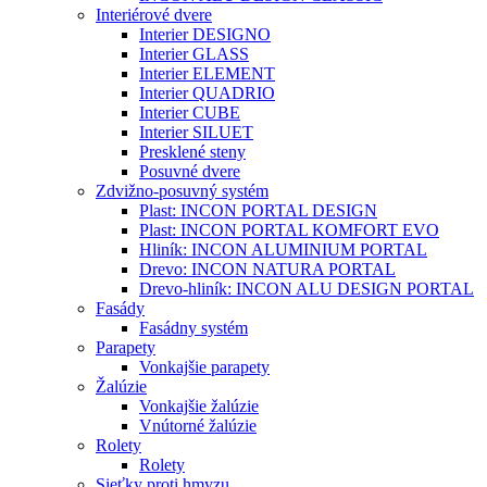
Interiérové dvere
Interier DESIGNO
Interier GLASS
Interier ELEMENT
Interier QUADRIO
Interier CUBE
Interier SILUET
Presklené steny
Posuvné dvere
Zdvižno-posuvný systém
Plast: INCON PORTAL DESIGN
Plast: INCON PORTAL KOMFORT EVO
Hliník: INCON ALUMINIUM PORTAL
Drevo: INCON NATURA PORTAL
Drevo-hliník: INCON ALU DESIGN PORTAL
Fasády
Fasádny systém
Parapety
Vonkajšie parapety
Žalúzie
Vonkajšie žalúzie
Vnútorné žalúzie
Rolety
Rolety
Sieťky proti hmyzu