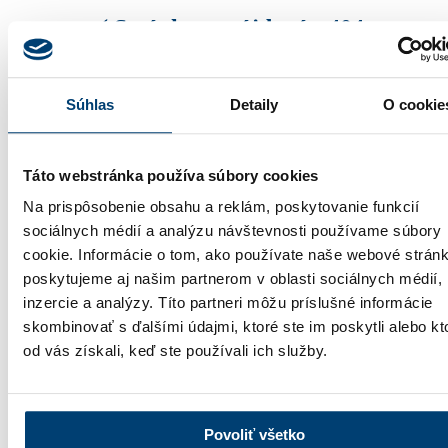
:-( Stránka nenájdená - 404
Ospravedlňujeme sa, ale nemohli sme
nájsť stránku, ktorú hľadáte. Prosím,
Súhlas
Detaily
O cookie
skontrolujte, či ste správne zadali URL.
Môžete tiež použiť vyhľadávanie.
Táto webstránka používa súbory cookies
Hľadať...
Na prispôsobenie obsahu a reklám, poskytovanie funkcií
sociálnych médií a analýzu návštevnosti používame súbory
Produkty
cookie. Informácie o tom, ako používate naše webové stránk
Plastové okná
poskytujeme aj našim partnerom v oblasti sociálnych médií,
Hliníkové okná
inzercie a analýzy. Títo partneri môžu príslušné informácie
Vchodové dvere
Zdvižno-posuvné dvere
skombinovať s ďalšími údajmi, ktoré ste im poskytli alebo kt
Fasády
od vás získali, keď ste používali ich služby.
Parapety
Žalúzie
Rolety
Sieťky proti hmyzu
Kovanie
Povoliť všetko
Sklá