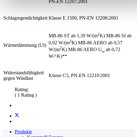
PN-EN 12207:2001
Schlagregendichtigkeit
Klasse E 1500, PN-EN 12208:2001
2
MB-86 ST ab 1,39 W/(m
K) MB-86 SI ab
2
0,92 W/(m
K) MB-86 AERO ab 0,57
Wärmedämmung (Uf)
2
W/(m
K) MB-86 AERO U
ab 0,72
w
W/^K)**
Widerstandsfähigkeit
Klasse C5, PN-EN 12210:2001
gegen Windlast
Rating:
( 1 Rating )
Produkte